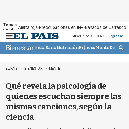
Temas
Alerta roja
Preocupaciones en INR
Bañados de Carrasco
del día:
Suscribite al 50% OFF
Ingresar
M
e
Vida Sana
Nutrición
Fitness
Mente
Descans
n
M
u
o
s
t
EL PAÍS
BIENESTAR
MENTE
r
a
Qué revela la psicología de
r
b
quienes escuchan siempre las
�
s
mismas canciones, según la
q
u
ciencia
e
d