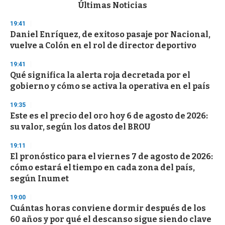
c
Últimas Noticias
o
n
19:41
d
Daniel Enríquez, de exitoso pasaje por Nacional,
s
o
vuelve a Colón en el rol de director deportivo
f
3
19:41
3
s
Qué significa la alerta roja decretada por el
e
gobierno y cómo se activa la operativa en el país
c
o
19:35
n
d
Este es el precio del oro hoy 6 de agosto de 2026:
s
su valor, según los datos del BROU
19:11
El pronóstico para el viernes 7 de agosto de 2026:
cómo estará el tiempo en cada zona del país,
según Inumet
19:00
Cuántas horas conviene dormir después de los
60 años y por qué el descanso sigue siendo clave