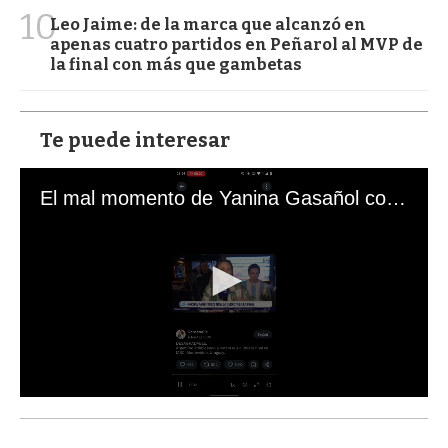
10
Leo Jaime: de la marca que alcanzó en
apenas cuatro partidos en Peñarol al MVP de
la final con más que gambetas
Te puede interesar
El mal momento de Yanina Gasañol con un hincha argentino en "Subrayado"
0
s
e