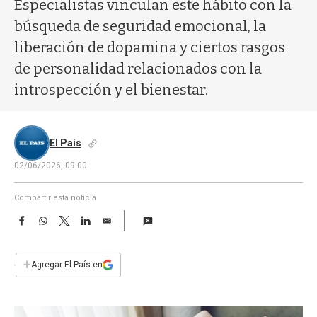
a
Especialistas vinculan este hábito con la
búsqueda de seguridad emocional, la
liberación de dopamina y ciertos rasgos
de personalidad relacionados con la
introspección y el bienestar.
El País
02/06/2026, 09:00
Compartir esta noticia
F
W
T
L
E
a
h
w
i
m
c
a
i
n
a
e
t
t
k
i
+
Agregar El País en
b
s
t
e
l
o
A
e
d
o
p
r
I
k
p
n