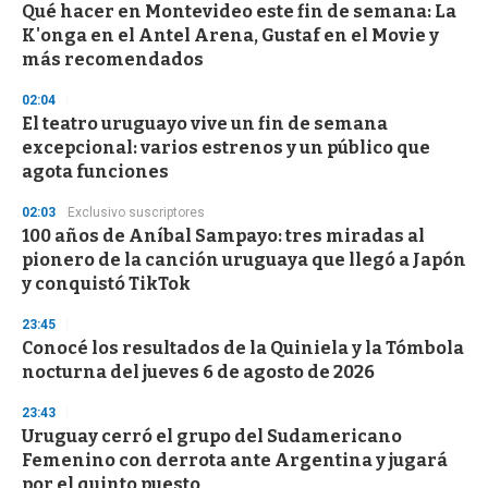
Qué hacer en Montevideo este fin de semana: La
s
o
K'onga en el Antel Arena, Gustaf en el Movie y
f
más recomendados
3
3
s
02:04
e
El teatro uruguayo vive un fin de semana
c
excepcional: varios estrenos y un público que
o
n
agota funciones
d
s
02:03
Exclusivo suscriptores
100 años de Aníbal Sampayo: tres miradas al
pionero de la canción uruguaya que llegó a Japón
y conquistó TikTok
23:45
Conocé los resultados de la Quiniela y la Tómbola
nocturna del jueves 6 de agosto de 2026
23:43
Uruguay cerró el grupo del Sudamericano
Femenino con derrota ante Argentina y jugará
por el quinto puesto