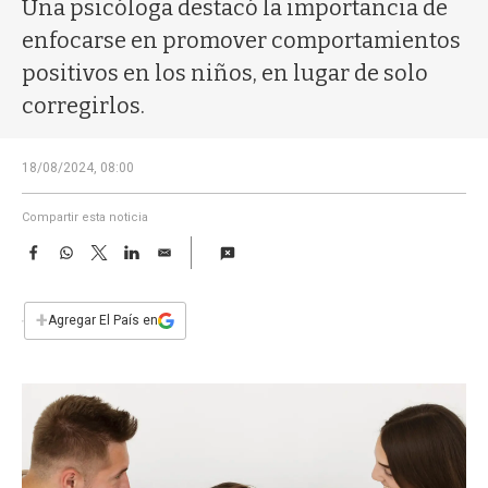
a
Una psicóloga destacó la importancia de
enfocarse en promover comportamientos
positivos en los niños, en lugar de solo
corregirlos.
18/08/2024, 08:00
Compartir esta noticia
F
W
T
L
E
a
h
w
i
m
c
a
i
n
a
e
t
t
k
i
+
Agregar El País en
b
s
t
e
l
o
A
e
d
o
p
r
I
k
p
n