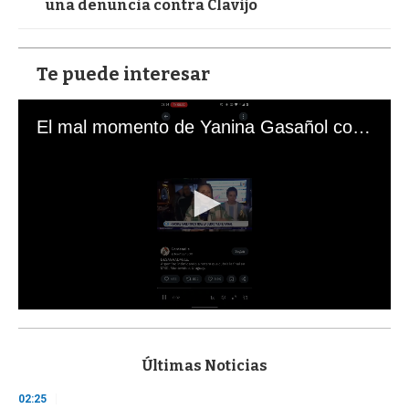
una denuncia contra Clavijo
Te puede interesar
El mal momento de Yanina Gasañol con un hincha argentino en "Subrayado"
0
s
e
c
Últimas Noticias
o
n
02:25
d