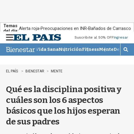
Temas
Alerta roja
Preocupaciones en INR
Bañados de Carrasco
del día:
Suscribite al 50% OFF
Ingresar
M
e
Vida Sana
Nutrición
Fitness
Mente
Descans
n
M
u
o
s
t
EL PAÍS
BIENESTAR
MENTE
r
a
Qué es la disciplina positiva y
r
b
cuáles son los 6 aspectos
�
s
básicos que los hijos esperan
q
u
de sus padres
e
d