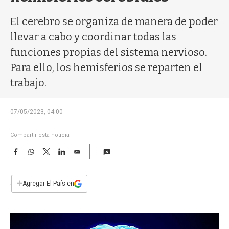
a
El cerebro se organiza de manera de poder
llevar a cabo y coordinar todas las
funciones propias del sistema nervioso.
Para ello, los hemisferios se reparten el
trabajo.
07/05/2023, 04:00
Compartir esta noticia
F
W
T
L
E
a
h
w
i
m
c
a
i
n
a
e
t
t
k
i
+
Agregar El País en
b
s
t
e
l
o
A
e
d
o
p
r
I
k
p
n