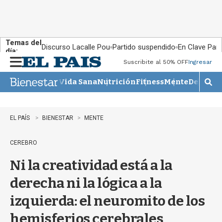
Temas del
Discurso Lacalle Pou
Partido suspendido
En Clave País
día:
Suscribite al 50% OFF
Ingresar
M
e
Vida Sana
Nutrición
Fitness
Mente
Descans
n
M
u
o
s
t
EL PAÍS
BIENESTAR
MENTE
r
a
CEREBRO
r
b
Ni la creatividad está a la
�
s
derecha ni la lógica a la
q
u
izquierda: el neuromito de los
e
d
hemisferios cerebrales