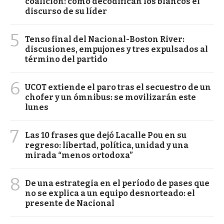
coalición: cómo decodifican los blancos el
discurso de su líder
5
Tenso final del Nacional-Boston River:
discusiones, empujones y tres expulsados al
término del partido
6
UCOT extiende el paro tras el secuestro de un
chofer y un ómnibus: se movilizarán este
lunes
7
Las 10 frases que dejó Lacalle Pou en su
regreso: libertad, política, unidad y una
mirada “menos ortodoxa”
8
De una estrategia en el período de pases que
no se explica a un equipo desnorteado: el
presente de Nacional