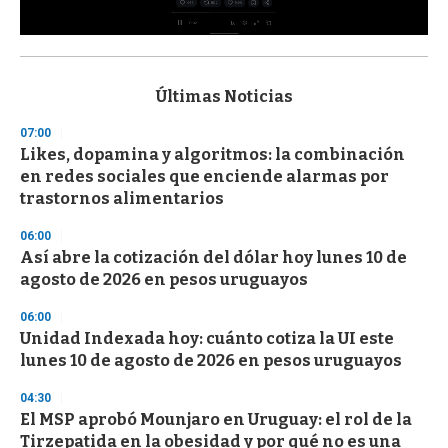
0
s
e
c
Últimas Noticias
o
n
07:00
d
Likes, dopamina y algoritmos: la combinación
s
o
en redes sociales que enciende alarmas por
f
trastornos alimentarios
3
3
s
06:00
e
Así abre la cotización del dólar hoy lunes 10 de
c
agosto de 2026 en pesos uruguayos
o
n
d
06:00
s
Unidad Indexada hoy: cuánto cotiza la UI este
lunes 10 de agosto de 2026 en pesos uruguayos
04:30
El MSP aprobó Mounjaro en Uruguay: el rol de la
Tirzepatida en la obesidad y por qué no es una