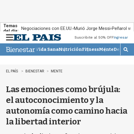
Temas
Negociaciones con EE.UU.
Murió Jorge Messi
Peñarol vs
del día:
Suscribite al 50% OFF
Ingresar
M
e
Vida Sana
Nutrición
Fitness
Mente
Descans
n
M
u
o
s
t
EL PAÍS
BIENESTAR
MENTE
r
a
Las emociones como brújula:
r
b
el autoconocimiento y la
�
s
autonomía como camino hacia
q
u
la libertad interior
e
d