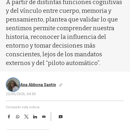
a
A partir de distintas funciones cognitivas
y del vínculo entre cuerpo, memoria y
pensamiento, plantea que validar lo que
sentimos permite comprender nuestra
historia, reconocer la influencia del
entorno y tomar decisiones más
conscientes, lejos de los mandatos
externos y del “piloto automático”.
Ana Abbona Santín
23/05/2026, 04:30
Compartir esta noticia
F
W
T
L
E
a
h
w
i
m
c
a
i
n
a