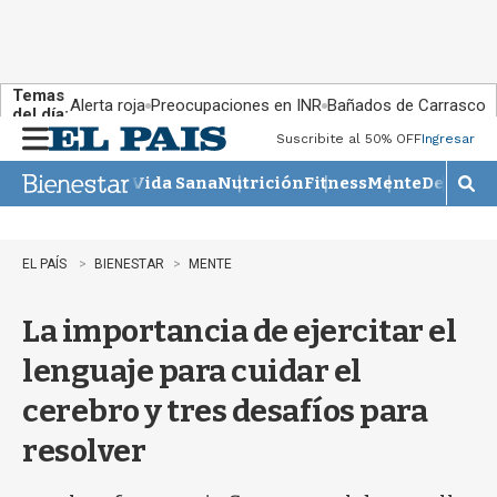
Temas
Alerta roja
Preocupaciones en INR
Bañados de Carrasco
del día:
Suscribite al 50% OFF
Ingresar
M
e
Vida Sana
Nutrición
Fitness
Mente
Descans
n
M
u
o
s
t
EL PAÍS
BIENESTAR
MENTE
r
a
La importancia de ejercitar el
r
b
lenguaje para cuidar el
�
s
cerebro y tres desafíos para
q
u
resolver
e
d