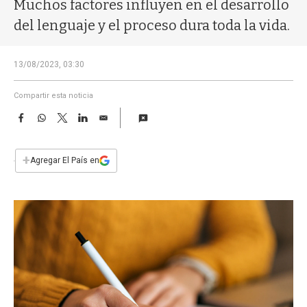
a
Muchos factores influyen en el desarrollo
del lenguaje y el proceso dura toda la vida.
13/08/2023, 03:30
Compartir esta noticia
F
W
T
L
E
a
h
w
i
m
c
a
i
n
a
e
t
t
k
i
+
Agregar El País en
b
s
t
e
l
o
A
e
d
o
p
r
I
k
p
n