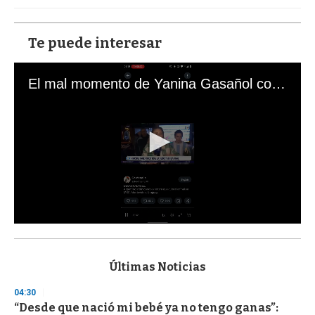
Te puede interesar
El mal momento de Yanina Gasañol con un hincha argentino en "Subrayado"
0
s
e
c
Últimas Noticias
o
n
04:30
d
“Desde que nació mi bebé ya no tengo ganas”:
s