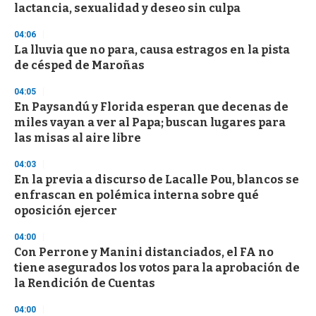
o
lactancia, sexualidad y deseo sin culpa
f
3
04:06
3
s
La lluvia que no para, causa estragos en la pista
e
de césped de Maroñas
c
o
04:05
n
d
En Paysandú y Florida esperan que decenas de
s
miles vayan a ver al Papa; buscan lugares para
las misas al aire libre
04:03
En la previa a discurso de Lacalle Pou, blancos se
enfrascan en polémica interna sobre qué
oposición ejercer
04:00
Con Perrone y Manini distanciados, el FA no
tiene asegurados los votos para la aprobación de
la Rendición de Cuentas
04:00