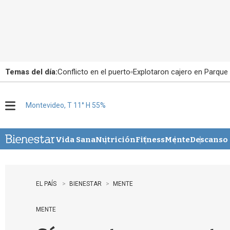
Temas del día:
Conflicto en el puerto
Explotaron cajero en Parque
Montevideo, T 11° H 55%
M
e
n
u
Vida Sana
Nutrición
Fitness
Mente
Descanso
EL PAÍS
BIENESTAR
MENTE
MENTE