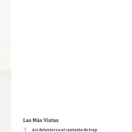
Las Más Vistas
1
Así detuvieron al cantante de trap