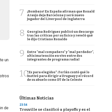
7
¡Bombazo! En España afirman que Ronald
Araujo deja Barcelona y será nuevo
jugador del Liverpool de Inglaterra
8
Georgina Rodríguez publicó un descargo
tras las críticas por su físico y reveló qué
le dijo Cristiano Ronaldo
9
Entre "mal compañero" y "mal perdedor",
altísima tensión en vivo entre dos
te un
integrantes de programa radial
10
“Es para elegidos”: Forlán contó qué lo
 otros
motivó para dirigir a Uruguay y el récord
de su abuelo como DT de la Celeste
Últimas Noticias
23:54
ón de
Trouville se clasificó a playoffs y es el