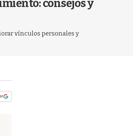
imiento: consejos y
s
q
u
e
d
iorar vínculos personales y
a
 en