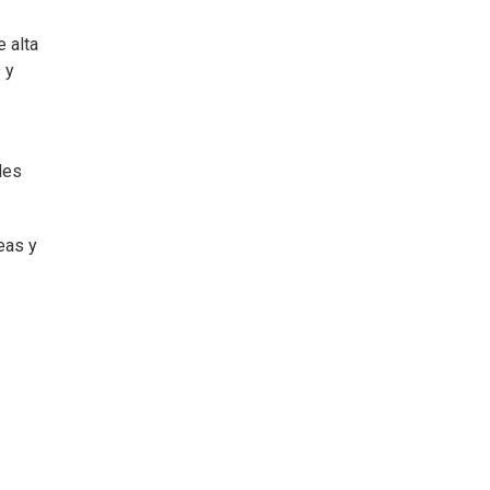
 alta
 y
les
eas y