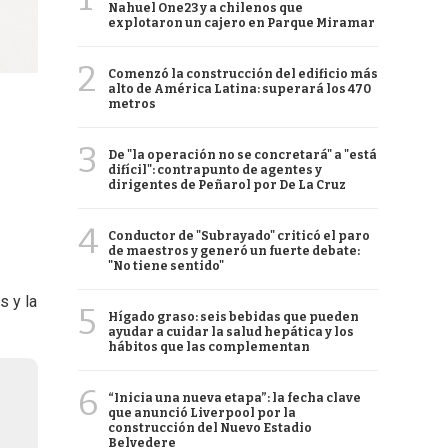
Nahuel One23 y a chilenos que
explotaron un cajero en Parque Miramar
2
Comenzó la construcción del edificio más
alto de América Latina: superará los 470
metros
3
De "la operación no se concretará" a "está
difícil": contrapunto de agentes y
dirigentes de Peñarol por De La Cruz
4
Conductor de "Subrayado" criticó el paro
de maestros y generó un fuerte debate:
"No tiene sentido"
s y la
5
Hígado graso: seis bebidas que pueden
ayudar a cuidar la salud hepática y los
hábitos que las complementan
6
“Inicia una nueva etapa”: la fecha clave
que anunció Liverpool por la
construcción del Nuevo Estadio
Belvedere