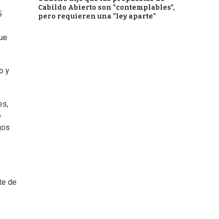
Cabildo Abierto son "contemplables",
5
pero requieren una "ley aparte"
que
o y
es,
o
gos
te de