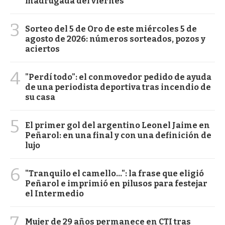
madrugada del viernes
3
Sorteo del 5 de Oro de este miércoles 5 de
agosto de 2026: números sorteados, pozos y
aciertos
4
"Perdí todo": el conmovedor pedido de ayuda
de una periodista deportiva tras incendio de
su casa
5
El primer gol del argentino Leonel Jaime en
Peñarol: en una final y con una definición de
lujo
6
"Tranquilo el camello...": la frase que eligió
Peñarol e imprimió en pilusos para festejar
el Intermedio
7
Mujer de 29 años permanece en CTI tras