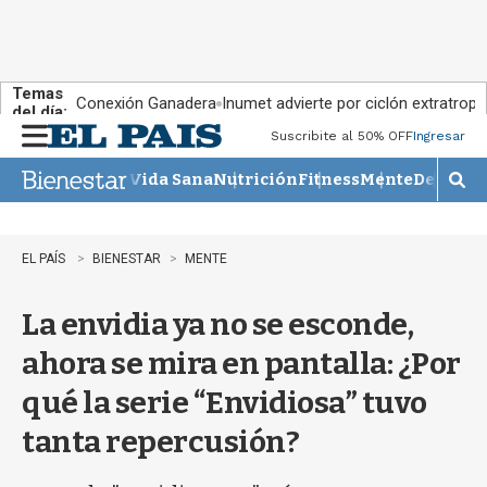
Temas
Conexión Ganadera
Inumet advierte por ciclón extratropi
del día:
Suscribite al 50% OFF
Ingresar
M
e
Vida Sana
Nutrición
Fitness
Mente
Descans
n
M
u
o
s
t
EL PAÍS
BIENESTAR
MENTE
r
a
La envidia ya no se esconde,
r
b
ahora se mira en pantalla: ¿Por
�
s
qué la serie “Envidiosa” tuvo
q
u
tanta repercusión?
e
d