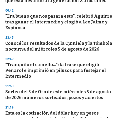
que está llevando a la generación Z a los cines
o
n
d
00:42
s
"Era bueno que nos pasara esto", celebró Aguirre
tras ganar el Intermedio y elogió a Leo Jaime y
Espinosa
23:45
Conocé los resultados de la Quiniela y la Tómbola
nocturna del miércoles 5 de agosto de 2026
22:49
"Tranquilo el camello...": la frase que eligió
Peñarol e imprimió en pilusos para festejar el
Intermedio
21:53
Sorteo del 5 de Oro de este miércoles 5 de agosto
de 2026: números sorteados, pozos y aciertos
21:19
Esta es la cotización del dólar hoy en pesos