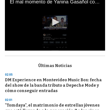
El mal momento de Yanina Gasañol con un hincha argentino en "Subrayado"
0
s
e
c
Últimas Noticias
o
n
02:05
d
DM Experience en Montevideo Music Box: fecha
s
o
del show de la banda tributo a Depeche Mode y
f
cómo conseguir entradas
3
3
s
02:01
e
"Tomdaya", el matrimonio de estrellas jóvenes
c