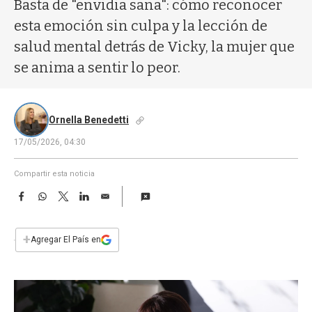
a
Basta de "envidia sana": cómo reconocer
esta emoción sin culpa y la lección de
salud mental detrás de Vicky, la mujer que
se anima a sentir lo peor.
Ornella Benedetti
17/05/2026, 04:30
Compartir esta noticia
F
W
T
L
E
a
h
w
i
m
c
a
i
n
a
e
t
t
k
i
+
Agregar El País en
b
s
t
e
l
o
A
e
d
o
p
r
I
k
p
n