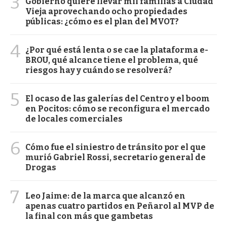
3
Gobierno quiere llevar mil familias a Ciudad
Vieja aprovechando ocho propiedades
públicas: ¿cómo es el plan del MVOT?
4
¿Por qué está lenta o se cae la plataforma e-
BROU, qué alcance tiene el problema, qué
riesgos hay y cuándo se resolverá?
5
El ocaso de las galerías del Centro y el boom
en Pocitos: cómo se reconfigura el mercado
de locales comerciales
6
Cómo fue el siniestro de tránsito por el que
murió Gabriel Rossi, secretario general de
Drogas
7
Leo Jaime: de la marca que alcanzó en
apenas cuatro partidos en Peñarol al MVP de
la final con más que gambetas