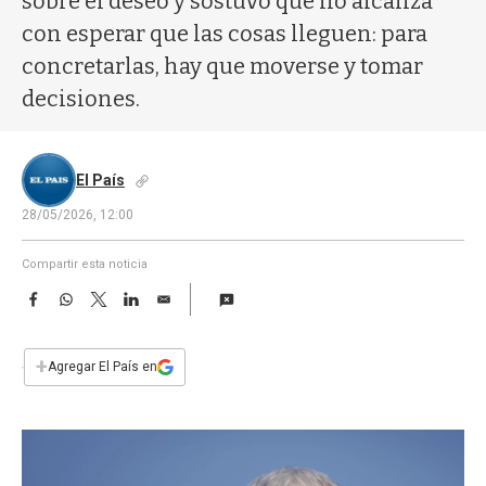
sobre el deseo y sostuvo que no alcanza
a
con esperar que las cosas lleguen: para
concretarlas, hay que moverse y tomar
decisiones.
El País
28/05/2026, 12:00
Compartir esta noticia
F
W
T
L
E
a
h
w
i
m
c
a
i
n
a
e
t
t
k
i
+
Agregar El País en
b
s
t
e
l
o
A
e
d
o
p
r
I
k
p
n