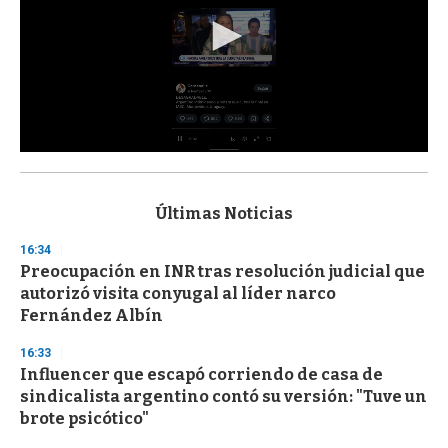
0
s
e
c
Últimas Noticias
o
n
16:34
d
Preocupación en INR tras resolución judicial que
s
o
autorizó visita conyugal al líder narco
f
Fernández Albín
3
3
s
16:33
e
Influencer que escapó corriendo de casa de
c
sindicalista argentino contó su versión: "Tuve un
o
n
brote psicótico"
d
s