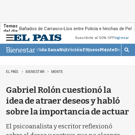
Temas
Bañados de Carrasco
Líos entre Policía e hinchas de Peña
del día:
Suscribite al 50% OFF
Ingresar
M
e
Vida Sana
Nutrición
Fitness
Mente
Descans
n
M
u
o
s
t
EL PAÍS
BIENESTAR
MENTE
r
a
Gabriel Rolón cuestionó la
r
b
idea de atraer deseos y habló
�
s
sobre la importancia de actuar
q
u
e
El psicoanalista y escritor reflexionó
d