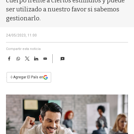
cuerpo frente a ciertos estímulos y puede
a
ser utilizado a nuestro favor si sabemos
gestionarlo.
24/05/2023, 11:00
Compartir esta noticia
F
W
T
L
E
a
h
w
i
m
c
a
i
n
a
e
t
t
k
i
+
Agregar El País en
b
s
t
e
l
o
A
e
d
o
p
r
I
k
p
n