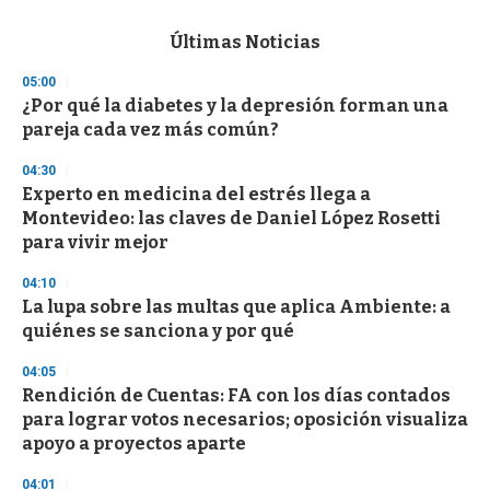
e
c
Últimas Noticias
o
n
05:00
d
¿Por qué la diabetes y la depresión forman una
s
o
pareja cada vez más común?
f
3
04:30
3
s
Experto en medicina del estrés llega a
e
Montevideo: las claves de Daniel López Rosetti
c
para vivir mejor
o
n
d
04:10
s
La lupa sobre las multas que aplica Ambiente: a
quiénes se sanciona y por qué
04:05
Rendición de Cuentas: FA con los días contados
para lograr votos necesarios; oposición visualiza
apoyo a proyectos aparte
04:01