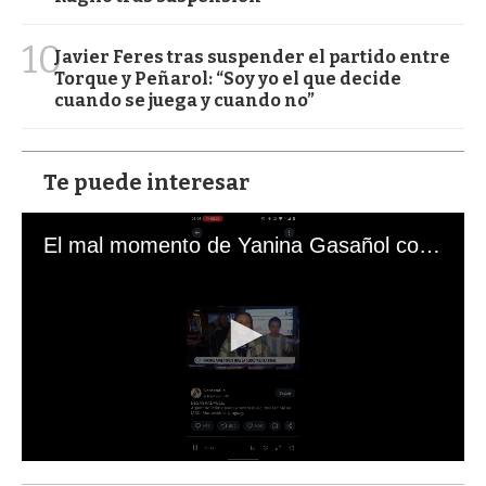
10
Javier Feres tras suspender el partido entre
Torque y Peñarol: “Soy yo el que decide
cuando se juega y cuando no”
Te puede interesar
El mal momento de Yanina Gasañol con un hincha argentino en "Subrayado"
0
s