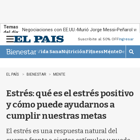
Temas
Negociaciones con EE.UU.
Murió Jorge Messi
Peñarol vs
del día:
Suscribite al 50% OFF
Ingresar
M
e
Vida Sana
Nutrición
Fitness
Mente
Descans
n
M
u
o
s
t
EL PAÍS
BIENESTAR
MENTE
r
a
Estrés: qué es el estrés positivo
r
b
y cómo puede ayudarnos a
�
s
cumplir nuestras metas
q
u
e
El estrés es una respuesta natural del
d