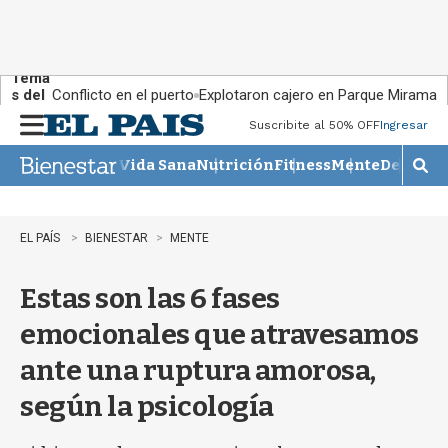
Tema
s del
Conflicto en el puerto
Explotaron cajero en Parque Miramar
día:
Suscribite al 50% OFF
Ingresar
M
e
Vida Sana
Nutrición
Fitness
Mente
Descans
n
M
u
o
s
t
EL PAÍS
BIENESTAR
MENTE
r
a
Estas son las 6 fases
r
b
emocionales que atravesamos
�
s
ante una ruptura amorosa,
q
u
según la psicología
e
d