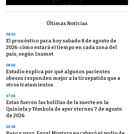
0
s
e
c
Últimas Noticias
o
n
08:56
d
El pronóstico para hoy sabado 8 de agosto de
s
o
2026: cómo estará el tiempo en cada zona del
f
país, según Inumet
3
3
s
08:00
e
Estudio explica por qué algunos pacientes
c
obesos responden mejor a la tirzepatida que a
o
n
otros tratamientos
d
s
07:00
Estas fueron las bolillas de la suerte en la
Quiniela y Tómbola de ayer viernes 7 de agosto
de 2026
06:38
Paso a paso, Equal Mostaza encabezó el podio de