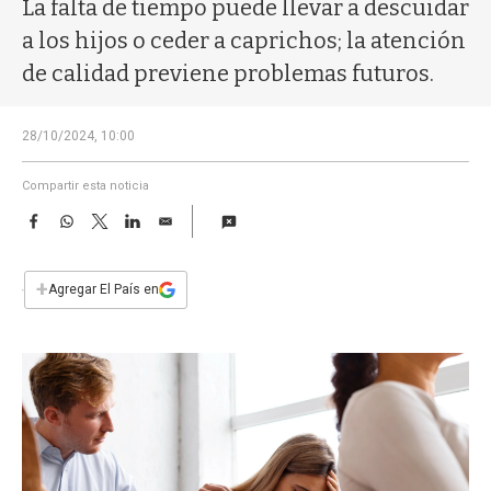
a
La falta de tiempo puede llevar a descuidar
a los hijos o ceder a caprichos; la atención
de calidad previene problemas futuros.
28/10/2024, 10:00
Compartir esta noticia
F
W
T
L
E
a
h
w
i
m
c
a
i
n
a
e
t
t
k
i
+
Agregar El País en
b
s
t
e
l
o
A
e
d
o
p
r
I
k
p
n