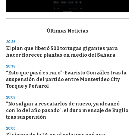
0
s
e
c
Últimas Noticias
o
n
20:36
d
El plan que liberó 500 tortugas gigantes para
s
o
hacer florecer plantas en medio del Sahara
f
3
20:18
3
s
“Esto que pasó es raro”: Evaristo González tras la
e
suspensión del partido entre Montevideo City
c
Torque y Peñarol
o
n
d
20:08
s
"No salgan a rescatarlos de nuevo, ya alcanzó
con lo del año pasado": el duro mensaje de Ruglio
tras suspensión
20:00
El riesgo de la IA en el aula: por qué una