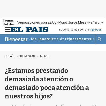
Temas
Negociaciones con EE.UU.
Murió Jorge Messi
Peñarol vs
del día:
Suscribite al 50% OFF
Ingresar
M
e
Vida Sana
Nutrición
Fitness
Mente
Descans
n
M
u
o
s
t
EL PAÍS
BIENESTAR
MENTE
r
a
¿Estamos prestando
r
b
demasiada atención o
�
s
demasiado poca atención a
q
u
nuestros hijos?
e
d