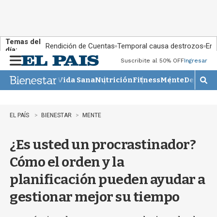
Temas del
Rendición de Cuentas
Temporal causa destrozos
En 
día:
Suscribite al 50% OFF
Ingresar
M
e
Vida Sana
Nutrición
Fitness
Mente
Descans
n
M
u
o
s
t
EL PAÍS
BIENESTAR
MENTE
r
a
¿Es usted un procrastinador?
r
b
Cómo el orden y la
�
s
planificación pueden ayudar a
q
u
gestionar mejor su tiempo
e
d