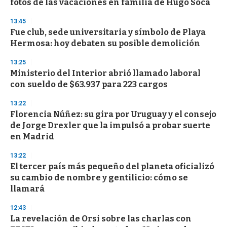
fotos de las vacaciones en familia de Hugo Soca
c
o
13:45
n
d
Fue club, sede universitaria y símbolo de Playa
s
Hermosa: hoy debaten su posible demolición
13:25
Ministerio del Interior abrió llamado laboral
con sueldo de $63.937 para 223 cargos
13:22
Florencia Núñez: su gira por Uruguay y el consejo
de Jorge Drexler que la impulsó a probar suerte
en Madrid
13:22
El tercer país más pequeño del planeta oficializó
su cambio de nombre y gentilicio: cómo se
llamará
12:43
La revelación de Orsi sobre las charlas con