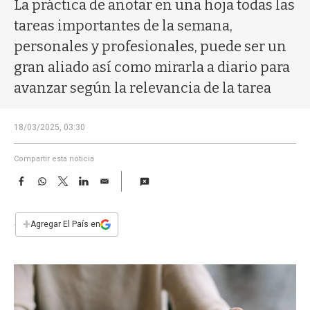
a
La práctica de anotar en una hoja todas las
tareas importantes de la semana,
personales y profesionales, puede ser un
gran aliado así como mirarla a diario para
avanzar según la relevancia de la tarea
18/03/2025, 03:30
Compartir esta noticia
F
W
T
L
E
a
h
w
i
m
c
a
i
n
a
e
t
t
k
i
+
Agregar El País en
b
s
t
e
l
o
A
e
d
o
p
r
I
k
p
n