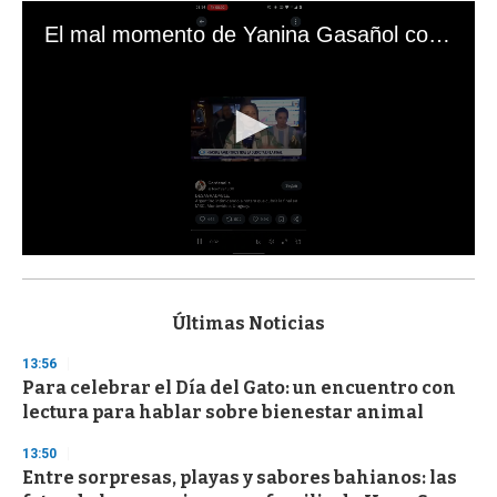
El mal momento de Yanina Gasañol con un hincha argentino en "Subrayado"
0
s
e
c
Últimas Noticias
o
n
13:56
d
Para celebrar el Día del Gato: un encuentro con
s
o
lectura para hablar sobre bienestar animal
f
3
13:50
3
s
Entre sorpresas, playas y sabores bahianos: las
e