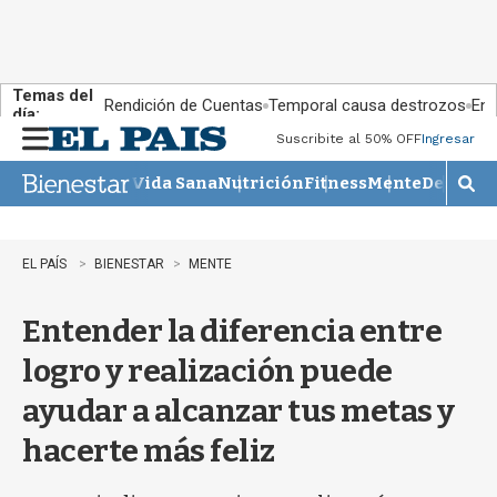
Temas del
Rendición de Cuentas
Temporal causa destrozos
En 
día:
Suscribite al 50% OFF
Ingresar
M
e
Vida Sana
Nutrición
Fitness
Mente
Descans
n
M
u
o
s
t
EL PAÍS
BIENESTAR
MENTE
r
a
Entender la diferencia entre
r
b
logro y realización puede
�
s
ayudar a alcanzar tus metas y
q
u
hacerte más feliz
e
d