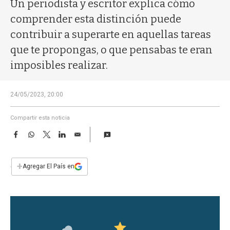
a
Un periodista y escritor explica cómo
comprender esta distinción puede
contribuir a superarte en aquellas tareas
que te propongas, o que pensabas te eran
imposibles realizar.
24/05/2023, 20:00
Compartir esta noticia
F
W
T
L
E
a
h
w
i
m
c
a
i
n
a
e
t
t
k
i
+
Agregar El País en
b
s
t
e
l
o
A
e
d
o
p
r
I
k
p
n