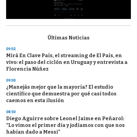
0
s
e
c
Últimas Noticias
o
n
09:02
d
Mirá En Clave País, el streaming de El País, en
s
o
vivo: el paso del ciclón en Uruguay y entrevista a
f
Florencia Núñez
3
3
s
09:00
e
¿Manejás mejor que la mayoría? El estudio
c
científico que demuestra por qué casi todos
o
n
caemos en esta ilusión
d
s
08:50
Diego Aguirre sobre Leonel Jaime en Peñarol:
“Lo vimos el primer día y jodíamos con que nos
habían dado a Messi”