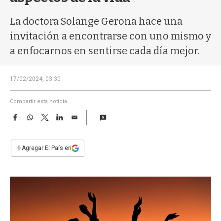
a
La doctora Solange Gerona hace una
invitación a encontrarse con uno mismo y
a enfocarnos en sentirse cada día mejor.
17/02/2024, 03:30
Compartir esta noticia
F
W
T
L
E
a
h
w
i
m
c
a
i
n
a
e
t
t
k
i
+
Agregar El País en
b
s
t
e
l
o
A
e
d
o
p
r
I
k
p
n