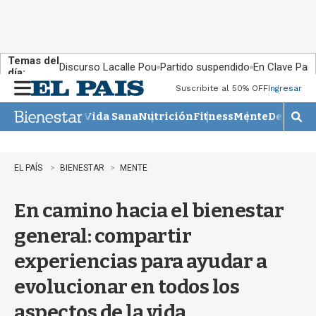
Temas del
Discurso Lacalle Pou
Partido suspendido
En Clave País
día:
Suscribite al 50% OFF
Ingresar
M
e
Vida Sana
Nutrición
Fitness
Mente
Descans
n
M
u
o
s
t
EL PAÍS
BIENESTAR
MENTE
r
a
En camino hacia el bienestar
r
b
general: compartir
�
s
experiencias para ayudar a
q
u
evolucionar en todos los
e
d
aspectos de la vida