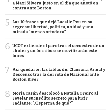
a Maxi Silvera, justo en el día que anotó en
contra ante Boston
5
Las 10 frases que dejó Lacalle Pou en su
regreso: libertad, política, unidad y una
mirada “menos ortodoxa”
6
UCOT extiende el paro tras el secuestro de un
chofer y un ómnibus: se movilizarán este
lunes
7
Así quedaron las tablas del Clausura, Anual y
Descenso tras la derrota de Nacional ante
Boston River
8
Moria Casán descolocó a Natalia Oreiro al
revelar su insólito secreto para lucir
radiante: "¿Esperma de qué?"