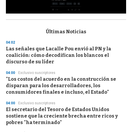
0
s
e
c
Últimas Noticias
o
n
04:02
d
Las señales que Lacalle Pou envió al PN y la
s
o
coalición: cómo decodifican los blancos el
f
discurso de su líder
3
3
s
04:00
Exclusivo suscriptores
e
"Los costos del acuerdo en la construcción se
c
disparan para los desarrolladores, los
o
n
consumidores finales e incluso, el Estado"
d
s
04:00
Exclusivo suscriptores
El secretario del Tesoro de Estados Unidos
sostiene que la creciente brecha entre ricos y
pobres "ha terminado"