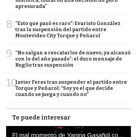
lumínica, tomaron una decisión un poco
apresurada"
8
“Esto que pasó es raro”: Evaristo González
tras la suspensión del partido entre
Montevideo City Torque y Peñarol
9
"No salgan a rescatarlos de nuevo, ya alcanzó
con lo del año pasado": el duro mensaje de
Ruglio tras suspensión
10
Javier Feres tras suspender el partido entre
Torque y Peñarol: “Soy yo el que decide
cuando se juega y cuando no”
Te puede interesar
El mal momento de Yanina Gasañol con un hincha argentino en "Subrayado"