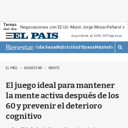
Temas
Negociaciones con EE.UU.
Murió Jorge Messi
Peñarol vs
del día:
Suscribite al 50% OFF
Ingresar
M
e
Vida Sana
Nutrición
Fitness
Mente
Descans
n
M
u
o
s
t
EL PAÍS
BIENESTAR
MENTE
r
a
El juego ideal para mantener
r
b
la mente activa después de los
�
s
60 y prevenir el deterioro
q
u
cognitivo
e
d