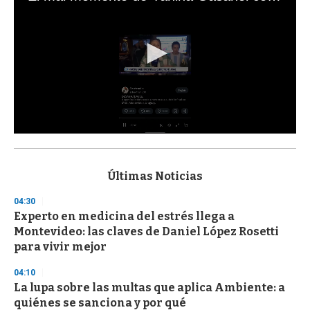
0
s
e
c
Últimas Noticias
o
n
04:30
d
Experto en medicina del estrés llega a
s
o
Montevideo: las claves de Daniel López Rosetti
f
para vivir mejor
3
3
s
04:10
e
La lupa sobre las multas que aplica Ambiente: a
c
quiénes se sanciona y por qué
o