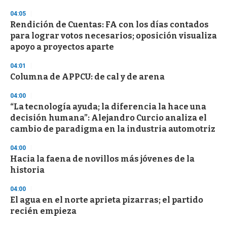
n
d
04:05
s
Rendición de Cuentas: FA con los días contados
para lograr votos necesarios; oposición visualiza
apoyo a proyectos aparte
04:01
Columna de APPCU: de cal y de arena
04:00
“La tecnología ayuda; la diferencia la hace una
decisión humana”: Alejandro Curcio analiza el
cambio de paradigma en la industria automotriz
04:00
Hacia la faena de novillos más jóvenes de la
historia
04:00
El agua en el norte aprieta pizarras; el partido
recién empieza