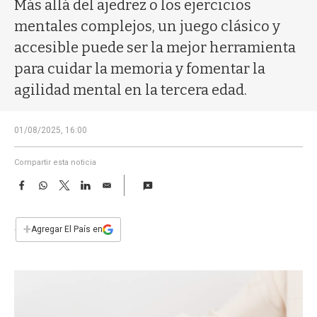
a
Más allá del ajedrez o los ejercicios
mentales complejos, un juego clásico y
accesible puede ser la mejor herramienta
para cuidar la memoria y fomentar la
agilidad mental en la tercera edad.
01/08/2025, 16:00
Compartir esta noticia
F
W
T
L
E
a
h
w
i
m
c
a
i
n
a
e
t
t
k
i
+
Agregar El País en
b
s
t
e
l
o
A
e
d
o
p
r
I
k
p
n