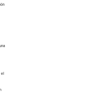
ión
una
 el
n