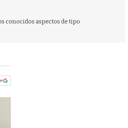
s
q
u
e
os conocidos aspectos de tipo
d
a
 en