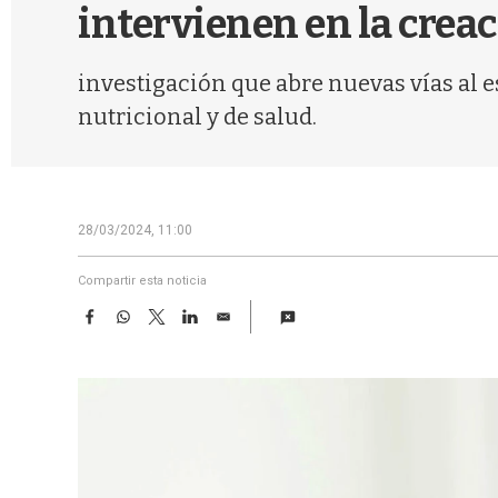
intervienen en la creac
investigación que abre nuevas vías al 
nutricional y de salud.
28/03/2024, 11:00
Compartir esta noticia
F
W
T
L
E
a
h
w
i
m
c
a
i
n
a
e
t
t
k
i
b
s
t
e
l
o
A
e
d
o
p
r
I
k
p
n