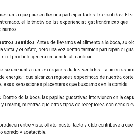
es en la que pueden llegar a participar todos los sentidos. El s
tramado, el leitmotiv de las experiencias gastronómicas que
cinamos.
estros sentidos
. Antes de llevarnos el alimento a la boca, su ol
a vista y el olfato, pero una vez dentro también participan el gust
 si el producto genera un sonido al masticar.
e se encuentran en los órganos de los sentidos. La unión estím
de energía– que alcanzan regiones específicas de nuestra cort
las, esas sensaciones placenteras que buscamos en la comida.
 Dentro de la boca, las papilas gustativas intervienen en la capt
o y umami), mientras que otros tipos de receptores son sensibles
producen entre vista, olfato, gusto, tacto y oído contribuye a que
 agrado y apetecible.