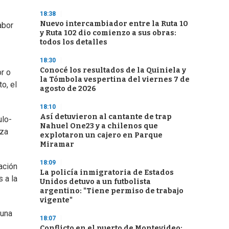
18:38
Nuevo intercambiador entre la Ruta 10
abor
y Ruta 102 dio comienzo a sus obras:
todos los detalles
18:30
Conocé los resultados de la Quiniela y
or o
la Tómbola vespertina del viernes 7 de
o, el
agosto de 2026
18:10
Así detuvieron al cantante de trap
ulo-
Nahuel One23 y a chilenos que
eza
explotaron un cajero en Parque
Miramar
18:09
ación
La policía inmigratoria de Estados
 a la
Unidos detuvo a un futbolista
argentino: "Tiene permiso de trabajo
vigente"
 una
18:07
Conflicto en el puerto de Montevideo: