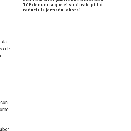
TCP denuncia que el sindicato pidió
reducir la jornada laboral
ista
es de
de
d
 con
 como
sabor