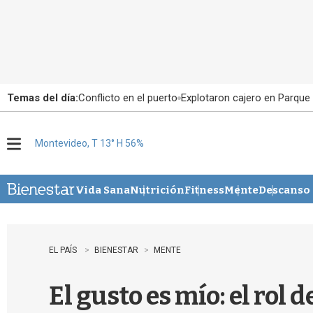
Temas del día:
Conflicto en el puerto
Explotaron cajero en Parque
Montevideo, T 13° H 56%
M
e
n
u
Vida Sana
Nutrición
Fitness
Mente
Descanso
EL PAÍS
BIENESTAR
MENTE
El gusto es mío: el rol 