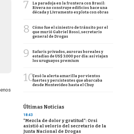
7
La paradoja en la frontera con Brasil:
Rivera no construye edificios hace una
década y Livramento explota con obras
8
Cómo fue el siniestro de tránsito por el
que murió Gabriel Rossi, secretario
general de Drogas
9
Safaris privados, auroras boreales y
estadías de US$ 3.000 por día: así viajan
los uruguayos premium
10
Cesó la alerta amarilla por vientos
fuertes y persistentes que abarcaba
desde Montevideo hasta el Chuy
 menos
Últimas Noticias
18:43
"Mezcla de dolor y gratitud": Orsi
asistió al velorio del secretario de la
Junta Nacional de Drogas