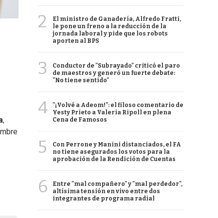
2
El ministro de Ganadería, Alfredo Fratti,
le pone un freno a la reducción de la
jornada laboral y pide que los robots
aporten al BPS
3
Conductor de "Subrayado" criticó el paro
de maestros y generó un fuerte debate:
"No tiene sentido"
4
"¡Volvé a Adeom!": el filoso comentario de
Yesty Prieto a Valeria Ripoll en plena
a
,
Cena de Famosos
hambre
5
Con Perrone y Manini distanciados, el FA
no tiene asegurados los votos para la
aprobación de la Rendición de Cuentas
6
Entre "mal compañero" y "mal perdedor",
altísima tensión en vivo entre dos
integrantes de programa radial