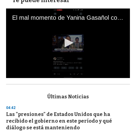
El mal momento de Yanina Gasañol con un hincha argentino en "Subrayado"
0
s
e
c
Últimas Noticias
o
n
04:42
d
Las "presiones" de Estados Unidos que ha
s
o
recibido el gobierno en este período y qué
f
diálogo se está manteniendo
3
3