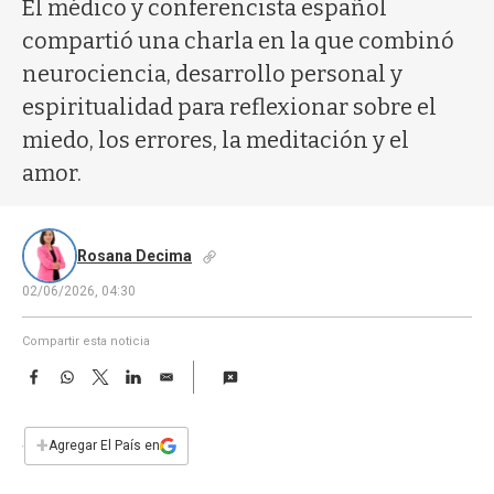
a
El médico y conferencista español
compartió una charla en la que combinó
neurociencia, desarrollo personal y
espiritualidad para reflexionar sobre el
miedo, los errores, la meditación y el
amor.
Rosana Decima
02/06/2026, 04:30
Compartir esta noticia
F
W
T
L
E
a
h
w
i
m
c
a
i
n
a
e
t
t
k
i
+
Agregar El País en
b
s
t
e
l
o
A
e
d