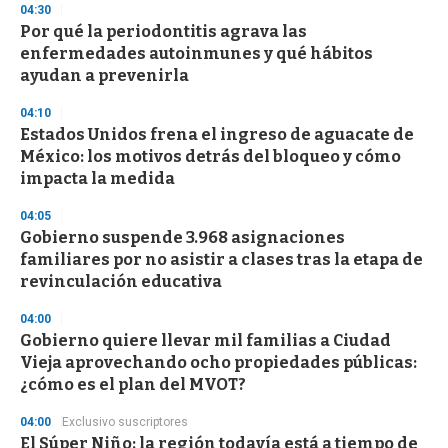
s
04:30
e
Por qué la periodontitis agrava las
c
enfermedades autoinmunes y qué hábitos
o
n
ayudan a prevenirla
d
s
04:10
Estados Unidos frena el ingreso de aguacate de
México: los motivos detrás del bloqueo y cómo
impacta la medida
04:05
Gobierno suspende 3.968 asignaciones
familiares por no asistir a clases tras la etapa de
revinculación educativa
04:00
Gobierno quiere llevar mil familias a Ciudad
Vieja aprovechando ocho propiedades públicas:
¿cómo es el plan del MVOT?
04:00
Exclusivo suscriptores
El Súper Niño: la región todavía está a tiempo de