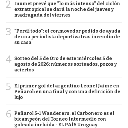
2
Inumet prevé que "lo más intenso" del ciclón
extratropical se dará la noche del jueves y
madrugada del viernes
3
"Perdí todo": el conmovedor pedido de ayuda
de una periodista deportiva tras incendio de
su casa
4
Sorteo del 5 de Oro de este miércoles 5 de
agosto de 2026: números sorteados, pozos y
aciertos
5
El primer gol del argentino Leonel Jaime en
Peñarol: en una final y con una definición de
lujo
6
Peñarol 5-1 Wanderers: el Carbonero es el
bicampeón del Torneo Intermedio con
goleada incluida - EL PAÍS Uruguay