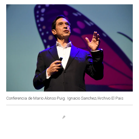
o
p
r
I
k
p
n
Conferencia de Mario Alonso Puig.
Ignacio Sanchez/Archivo El Pais