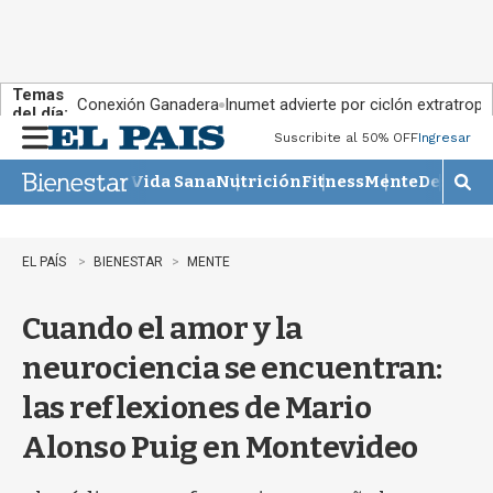
Temas
Conexión Ganadera
Inumet advierte por ciclón extratropi
del día:
Suscribite al 50% OFF
Ingresar
M
e
Vida Sana
Nutrición
Fitness
Mente
Descans
n
M
u
o
s
t
EL PAÍS
BIENESTAR
MENTE
r
a
Cuando el amor y la
r
b
neurociencia se encuentran:
�
s
las reflexiones de Mario
q
u
Alonso Puig en Montevideo
e
d