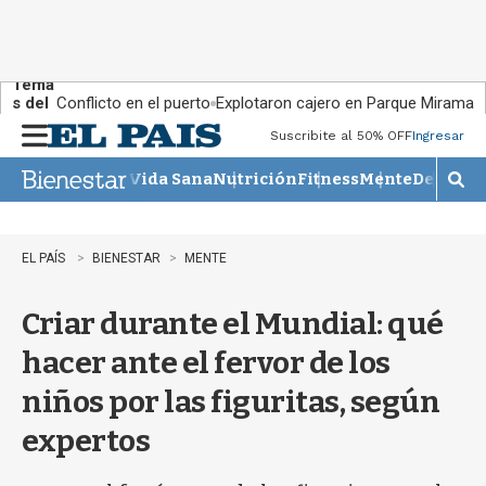
Tema
s del
Conflicto en el puerto
Explotaron cajero en Parque Miramar
día:
Suscribite al 50% OFF
Ingresar
M
e
Vida Sana
Nutrición
Fitness
Mente
Descans
n
M
u
o
s
t
EL PAÍS
BIENESTAR
MENTE
r
a
Criar durante el Mundial: qué
r
b
hacer ante el fervor de los
�
s
niños por las figuritas, según
q
u
expertos
e
d