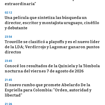
f
extraordinaria"
3
3
s
02:12
e
Una película que sintetiza las búsqueda un
c
director, escritor y montajista uruguayo, cinéfilo
o
n
y debutante
d
s
23:54
Trouville se clasificó a playoffs y es el nuevo líder
de la LDA; Verdirrojo y Lagomar ganaron puntos
directos
23:45
Conocé los resultados de la Quiniela y la Tómbola
nocturna del viernes 7 de agosto de 2026
21:45
El nuevo rumbo que promete Abelardo De la
Espriella para Colombia: "Orden, autoridad y
libertad"
21:26