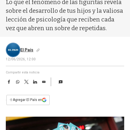
a
Lo que el fenómeno de las figuritas revela
sobre el desarrollo de tus hijos y la valiosa
lección de psicología que reciben cada
vez que abren un sobre de repetidas.
El País
12/06/2026, 12:00
Compartir esta noticia
F
W
T
L
E
a
h
w
i
m
c
a
i
n
a
e
t
t
k
i
+
Agregar El País en
b
s
t
e
l
o
A
e
d
o
p
r
I
k
p
n