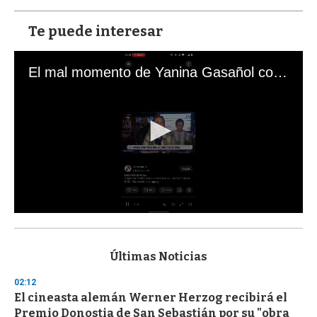
Te puede interesar
El mal momento de Yanina Gasañol con un hincha argentino en "Subrayado"
0
s
e
c
Últimas Noticias
o
n
02:12
d
El cineasta alemán Werner Herzog recibirá el
s
o
Premio Donostia de San Sebastián por su "obra