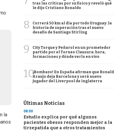
7
tras las críticas por su físico y reveló qué
le dijo Cristiano Ronaldo
omo
8
Correrá 50 km al día por todo Uruguay: la
historia de superación tras el nuevo
desafío de Santiago Stirling
9
City Torque y Peñarol en un prometedor
partido por el Torneo Clausura: hora,
formaciones y dónde verlo en vivo
10
¡Bombazo! En España afirman que Ronald
Araujo deja Barcelona y será nuevo
jugador del Liverpool de Inglaterra
Últimas Noticias
08:00
n la
Estudio explica por qué algunos
rmanos
pacientes obesos responden mejor a la
tirzepatida que a otros tratamientos