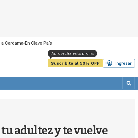
 a Cardama
En Clave País
Suscribite al 50% OFF
Ingresar
M
o
s
t
r
a
r
u adultez y te vuelve
b
�