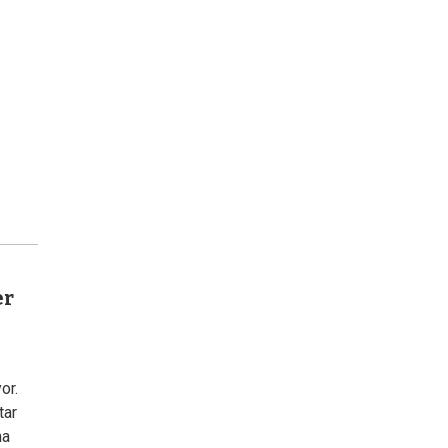
er
or.
tar
na