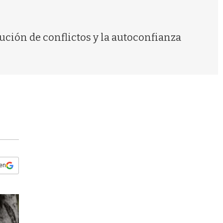
s
q
u
e
ución de conflictos y la autoconfianza
d
a
 en