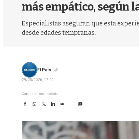
más empático, según la
Especialistas aseguran que esta experie
desde edades tempranas.
El País
29/05/2026, 17:00
Compartir esta noticia
F
W
T
L
E
a
h
w
i
m
c
a
i
n
a
e
t
t
k
i
b
s
t
e
l
o
A
e
d