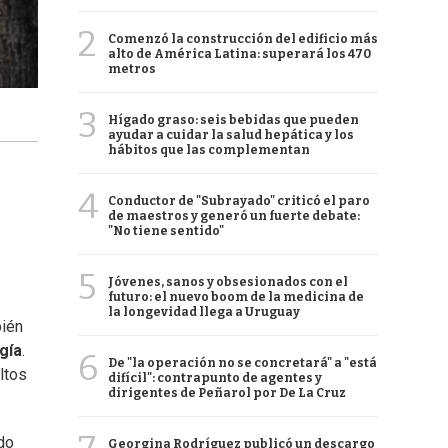
2
Comenzó la construcción del edificio más
alto de América Latina: superará los 470
metros
3
Hígado graso: seis bebidas que pueden
ayudar a cuidar la salud hepática y los
hábitos que las complementan
4
Conductor de "Subrayado" criticó el paro
de maestros y generó un fuerte debate:
"No tiene sentido"
5
Jóvenes, sanos y obsesionados con el
futuro: el nuevo boom de la medicina de
la longevidad llega a Uruguay
bién
gía
.
6
De "la operación no se concretará" a "está
ltos
difícil": contrapunto de agentes y
dirigentes de Peñarol por De La Cruz
do
Georgina Rodríguez publicó un descargo