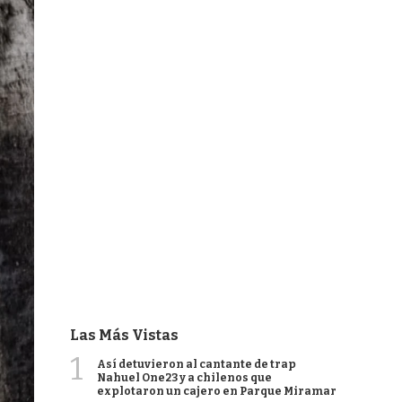
Las Más Vistas
1
Así detuvieron al cantante de trap
Nahuel One23 y a chilenos que
explotaron un cajero en Parque Miramar