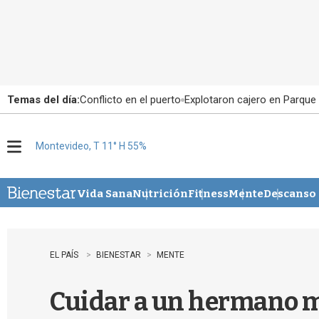
Temas del día:
Conflicto en el puerto
Explotaron cajero en Parque
Montevideo, T 11° H 55%
M
e
n
u
Vida Sana
Nutrición
Fitness
Mente
Descanso
EL PAÍS
BIENESTAR
MENTE
Cuidar a un hermano me