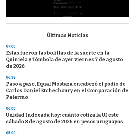
0
s
e
c
Últimas Noticias
o
n
07:00
d
Estas fueron las bolillas de la suerte en la
s
o
Quiniela y Tómbola de ayer viernes 7 de agosto
f
de 2026
3
3
s
06:38
e
Paso a paso, Equal Mostaza encabezó el podio de
c
Carlos Daniel Etchechoury en el Comparación de
o
n
Palermo
d
s
06:00
Unidad Indexada hoy: cuánto cotiza la UI este
sábado 8 de agosto de 2026 en pesos uruguayos
05:00