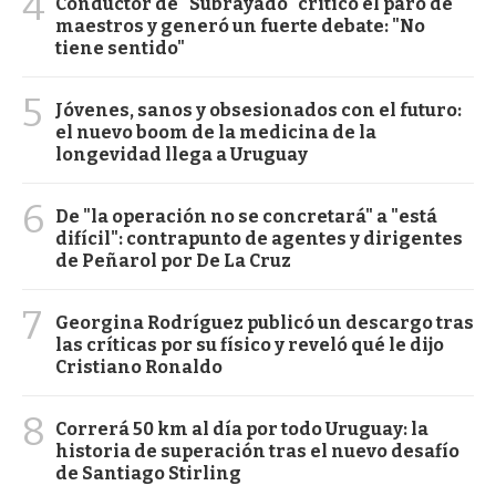
4
Conductor de "Subrayado" criticó el paro de
maestros y generó un fuerte debate: "No
tiene sentido"
5
Jóvenes, sanos y obsesionados con el futuro:
el nuevo boom de la medicina de la
longevidad llega a Uruguay
6
De "la operación no se concretará" a "está
difícil": contrapunto de agentes y dirigentes
de Peñarol por De La Cruz
7
Georgina Rodríguez publicó un descargo tras
las críticas por su físico y reveló qué le dijo
Cristiano Ronaldo
8
Correrá 50 km al día por todo Uruguay: la
historia de superación tras el nuevo desafío
de Santiago Stirling