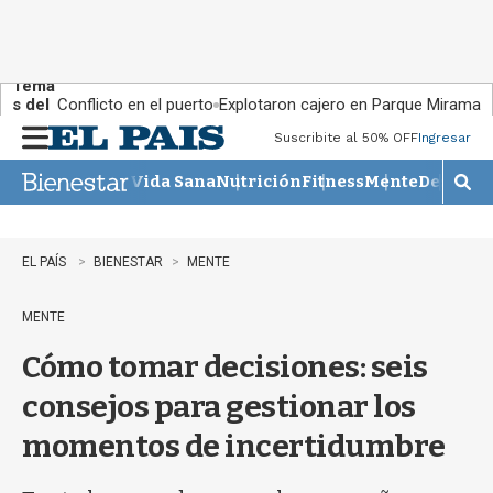
Tema
s del
Conflicto en el puerto
Explotaron cajero en Parque Miramar
día:
Suscribite al 50% OFF
Ingresar
M
e
Vida Sana
Nutrición
Fitness
Mente
Descans
n
M
u
o
s
t
EL PAÍS
BIENESTAR
MENTE
r
a
MENTE
r
b
Cómo tomar decisiones: seis
�
s
consejos para gestionar los
q
u
momentos de incertidumbre
e
d