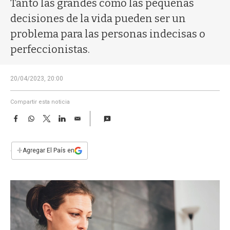
Tanto las grandes como las pequeñas
a
decisiones de la vida pueden ser un
problema para las personas indecisas o
perfeccionistas.
20/04/2023, 20:00
Compartir esta noticia
F
W
T
L
E
a
h
w
i
m
c
a
i
n
a
e
t
t
k
i
+
Agregar El País en
b
s
t
e
l
o
A
e
d
o
p
r
I
k
p
n