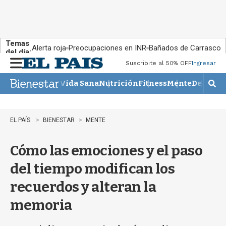
Temas
Alerta roja
Preocupaciones en INR
Bañados de Carrasco
del día:
Suscribite al 50% OFF
Ingresar
M
e
Vida Sana
Nutrición
Fitness
Mente
Descans
n
M
u
o
s
t
EL PAÍS
BIENESTAR
MENTE
r
a
Cómo las emociones y el paso
r
b
del tiempo modifican los
�
s
recuerdos y alteran la
q
u
memoria
e
d