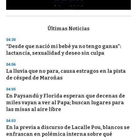
0
s
e
c
Últimas Noticias
o
n
04:30
d
“Desde que nació mi bebé ya no tengo ganas”:
s
o
lactancia, sexualidad y deseo sin culpa
f
3
04:06
3
s
La lluvia que no para, causa estragos en la pista
e
de césped de Maroñas
c
o
04:05
n
d
En Paysandú y Florida esperan que decenas de
s
miles vayan a ver al Papa; buscan lugares para
las misas al aire libre
04:03
En la previa a discurso de Lacalle Pou, blancos se
enfrascan en polémica interna sobre qué