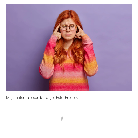
o
p
r
I
k
p
n
Mujer intenta recordar algo.
Foto: Freepik.