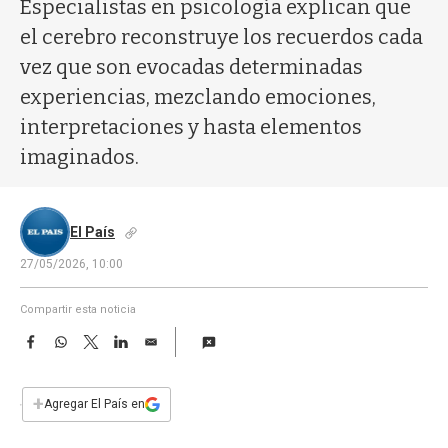
a
Especialistas en psicología explican que
el cerebro reconstruye los recuerdos cada
vez que son evocadas determinadas
experiencias, mezclando emociones,
interpretaciones y hasta elementos
imaginados.
El País
27/05/2026, 10:00
Compartir esta noticia
F
W
T
L
E
a
h
w
i
m
c
a
i
n
a
e
t
t
k
i
+
Agregar El País en
b
s
t
e
l
o
A
e
d