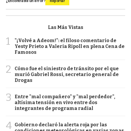
¿Encontraste un error?
Reportar
Las Más Vistas
1
"¡Volvé a Adeom!": el filoso comentario de
Yesty Prieto a Valeria Ripoll en plena Cena de
Famosos
2
Cómo fue el siniestro de tránsito por el que
murió Gabriel Rossi, secretario general de
Drogas
3
Entre "mal compañero" y "mal perdedor",
altísima tensión en vivo entre dos
integrantes de programa radial
4
Gobierno declaró la alerta roja por las
condiciones meteorológicas en varias zonas