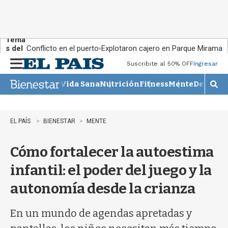
Tema
s del
Conflicto en el puerto
Explotaron cajero en Parque Miramar
día:
Suscribite al 50% OFF
Ingresar
M
e
Vida Sana
Nutrición
Fitness
Mente
Descans
n
M
u
o
s
t
EL PAÍS
BIENESTAR
MENTE
r
a
Cómo fortalecer la autoestima
r
b
infantil: el poder del juego y la
�
s
autonomía desde la crianza
q
u
e
En un mundo de agendas apretadas y
d