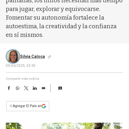
pantallas, los niños necesitan más tiempo
a
para jugar, explorar y equivocarse.
Fomentar su autonomía fortalece la
autoestima, la creatividad y la confianza
en sí mismos.
Silvia Caloca
09/04/2025, 03:30
Compartir esta noticia
F
W
T
L
E
a
h
w
i
m
c
a
i
n
a
e
t
t
k
i
+
Agregar El País en
b
s
t
e
l
o
A
e
d
o
p
r
I
k
p
n