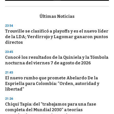
0
s
e
c
Últimas Noticias
o
n
23:54
d
Trouville se clasificó a playoffs y es el nuevo líder
s
o
de la LDA; Verdirrojo y Lagomar ganaron puntos
f
directos
3
3
s
23:45
e
Conocé los resultados de la Quiniela y la Tómbola
c
nocturna del viernes 7 de agosto de 2026
o
n
d
21:45
s
El nuevo rumbo que promete Abelardo De la
Espriella para Colombia: "Orden, autoridad y
libertad"
21:26
Chiqui Tapia: del "trabajamos para una fase
completa del Mundial 2030" a teorías