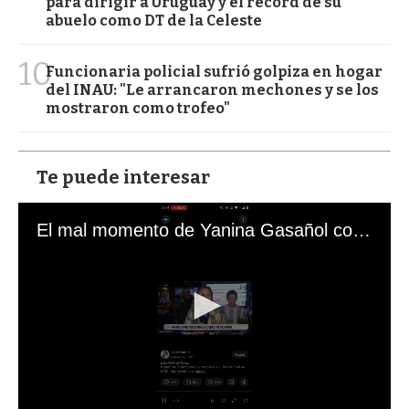
para dirigir a Uruguay y el récord de su
abuelo como DT de la Celeste
10
Funcionaria policial sufrió golpiza en hogar
del INAU: "Le arrancaron mechones y se los
mostraron como trofeo"
Te puede interesar
El mal momento de Yanina Gasañol con un hincha argentino en "Subrayado"