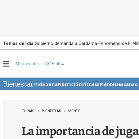
Temas del día:
Gobierno demanda a Cardama
Fenómeno de El Ni
Montevideo, T 13° H 56%
M
e
n
u
Vida Sana
Nutrición
Fitness
Mente
Descanso
EL PAÍS
BIENESTAR
MENTE
La importancia de jugar