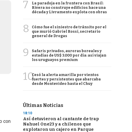
7
La paradoja en la frontera con Brasil:
Rivera no construye edificios hace una
década y Livramento explota con obras
8
Cómo fue el siniestro de tránsito por el
que murió Gabriel Rossi, secretario
general de Drogas
9
Safaris privados, auroras boreales y
estadías de US$ 3.000 por día: así viajan
los uruguayos premium
10
Cesó la alerta amarilla por vientos
fuertes y persistentes que abarcaba
desde Montevideo hasta el Chuy
Últimas Noticias
18:10
Así detuvieron al cantante de trap
ro con
Nahuel One23 y a chilenos que
explotaron un cajero en Parque