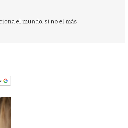
s
q
u
e
ciona el mundo, si no el más
d
a
 en