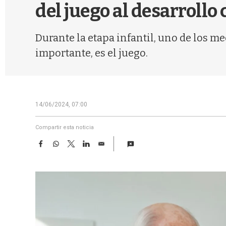
del juego al desarrollo
Durante la etapa infantil, uno de los 
importante, es el juego.
14/06/2024, 07:00
Compartir esta noticia
F
W
T
L
E
a
h
w
i
m
c
a
i
n
a
e
t
t
k
i
b
s
t
e
l
o
A
e
d
o
p
r
I
k
p
n