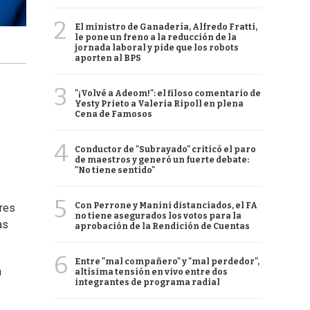
2
El ministro de Ganadería, Alfredo Fratti,
le pone un freno a la reducción de la
jornada laboral y pide que los robots
aporten al BPS
3
"¡Volvé a Adeom!": el filoso comentario de
Yesty Prieto a Valeria Ripoll en plena
Cena de Famosos
4
Conductor de "Subrayado" criticó el paro
de maestros y generó un fuerte debate:
"No tiene sentido"
5
Con Perrone y Manini distanciados, el FA
ores
no tiene asegurados los votos para la
as
aprobación de la Rendición de Cuentas
6
Entre "mal compañero" y "mal perdedor",
n
altísima tensión en vivo entre dos
integrantes de programa radial