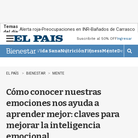
Temas
Alerta roja
Preocupaciones en INR
Bañados de Carrasco
del día:
Suscribite al 50% OFF
Ingresar
M
e
Vida Sana
Nutrición
Fitness
Mente
Descans
n
M
u
o
s
t
EL PAÍS
BIENESTAR
MENTE
r
a
Cómo conocer nuestras
r
b
emociones nos ayuda a
�
s
aprender mejor: claves para
q
u
mejorar la inteligencia
e
d
emocional