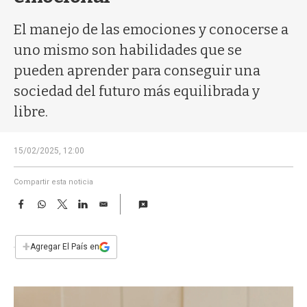
a
El manejo de las emociones y conocerse a
uno mismo son habilidades que se
pueden aprender para conseguir una
sociedad del futuro más equilibrada y
libre.
15/02/2025, 12:00
Compartir esta noticia
F
W
T
L
E
a
h
w
i
m
c
a
i
n
a
e
t
t
k
i
+
Agregar El País en
b
s
t
e
l
o
A
e
d
o
p
r
I
k
p
n