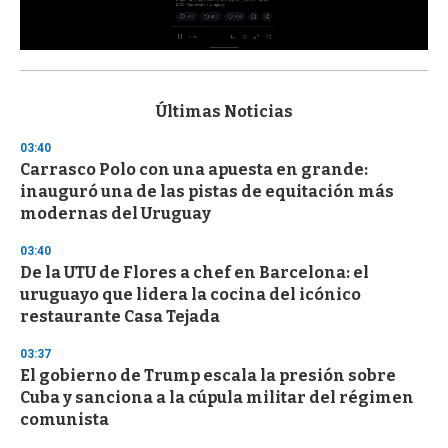
0
s
e
c
Últimas Noticias
o
n
03:40
d
Carrasco Polo con una apuesta en grande:
s
o
inauguró una de las pistas de equitación más
f
modernas del Uruguay
3
3
s
03:40
e
De la UTU de Flores a chef en Barcelona: el
c
uruguayo que lidera la cocina del icónico
o
n
restaurante Casa Tejada
d
s
03:37
El gobierno de Trump escala la presión sobre
Cuba y sanciona a la cúpula militar del régimen
comunista