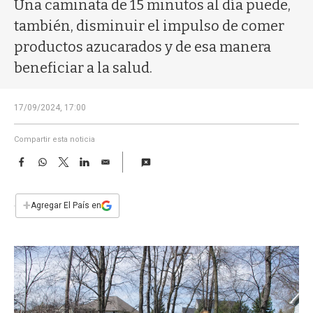
a
Una caminata de 15 minutos al día puede,
también, disminuir el impulso de comer
productos azucarados y de esa manera
beneficiar a la salud.
17/09/2024, 17:00
Compartir esta noticia
F
W
T
L
E
a
h
w
i
m
c
a
i
n
a
e
t
t
k
i
+
Agregar El País en
b
s
t
e
l
o
A
e
d
o
p
r
I
k
p
n