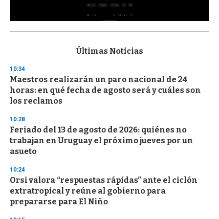
0
s
e
c
Últimas Noticias
o
n
10:34
d
Maestros realizarán un paro nacional de 24
s
o
horas: en qué fecha de agosto será y cuáles son
f
los reclamos
3
3
s
10:28
e
Feriado del 13 de agosto de 2026: quiénes no
c
trabajan en Uruguay el próximo jueves por un
o
n
asueto
d
s
10:24
Orsi valora “respuestas rápidas” ante el ciclón
extratropical y reúne al gobierno para
prepararse para El Niño