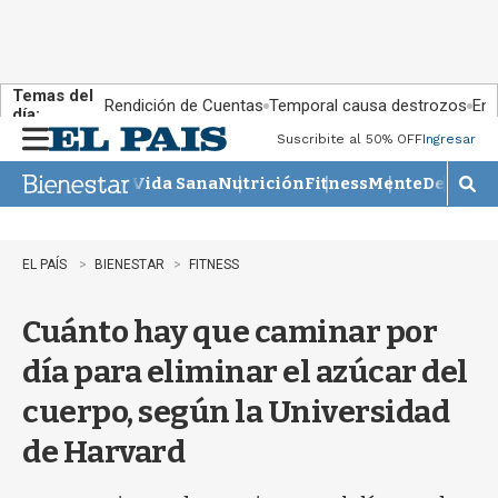
Temas del
Rendición de Cuentas
Temporal causa destrozos
En 
día:
Suscribite al 50% OFF
Ingresar
M
e
Vida Sana
Nutrición
Fitness
Mente
Descans
n
M
u
o
s
t
EL PAÍS
BIENESTAR
FITNESS
r
a
Cuánto hay que caminar por
r
b
día para eliminar el azúcar del
�
s
cuerpo, según la Universidad
q
u
de Harvard
e
d