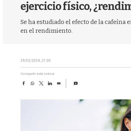
ejercicio físico, ¿rend
Se ha estudiado el efecto de la cafeína e
en el rendimiento.
29/02/2024, 21:00
Compartir esta noticia
F
W
T
L
E
a
h
w
i
m
c
a
i
n
a
e
t
t
k
i
b
s
t
e
l
o
A
e
d
o
p
r
I
k
p
n