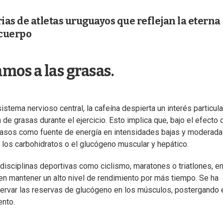
rias de atletas uruguayos que reflejan la eterna
 cuerpo
mos a las grasas.
stema nervioso central, la cafeína despierta un interés particula
 de grasas durante el ejercicio. Esto implica que, bajo el efecto 
 grasos como fuente de energía en intensidades bajas y moderad
de los carbohidratos o el glucógeno muscular y hepático.
isciplinas deportivas como ciclismo, maratones o triatlones, en
en mantener un alto nivel de rendimiento por más tiempo. Se ha
servar las reservas de glucógeno en los músculos, postergando 
ento.