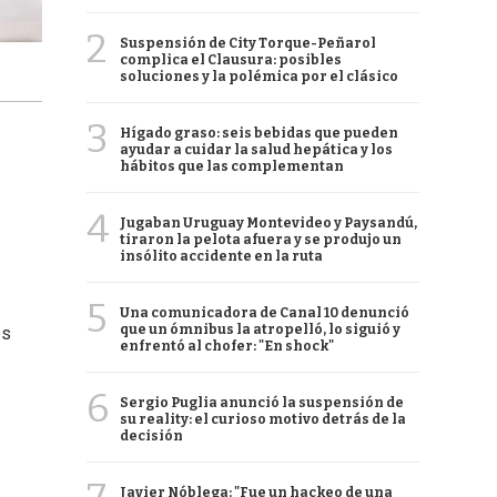
2
Suspensión de City Torque-Peñarol
complica el Clausura: posibles
soluciones y la polémica por el clásico
3
Hígado graso: seis bebidas que pueden
ayudar a cuidar la salud hepática y los
hábitos que las complementan
4
Jugaban Uruguay Montevideo y Paysandú,
tiraron la pelota afuera y se produjo un
insólito accidente en la ruta
5
Una comunicadora de Canal 10 denunció
que un ómnibus la atropelló, lo siguió y
es
enfrentó al chofer: "En shock"
.
6
Sergio Puglia anunció la suspensión de
su reality: el curioso motivo detrás de la
decisión
Javier Nóblega: "Fue un hackeo de una