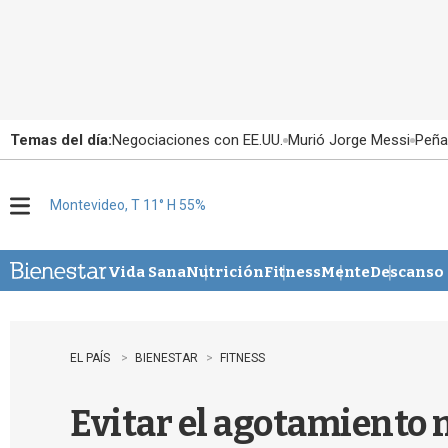
Temas del día:
Negociaciones con EE.UU.
Murió Jorge Messi
Peña
Montevideo, T 11° H 55%
M
e
n
u
Vida Sana
Nutrición
Fitness
Mente
Descanso
EL PAÍS
BIENESTAR
FITNESS
Evitar el agotamiento