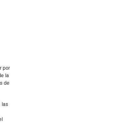
r por
de la
as de
 las
el