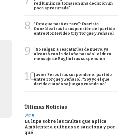
7
red lumínica, tomaron una decisión un
poco apresurada"
8
“Esto que pasó es raro”: Evaristo
González tras la suspensión del partido
.
entre Montevideo City Torque y Peñarol
9
"No salgan a rescatarlos de nuevo, ya
alcanzó con lo del año pasado": el duro
mensaje de Ruglio tras suspensión
10
Javier Feres tras suspender el partido
entre Torque y Peñarol: “Soy yo el que
decide cuando se juega y cuando no”
Últimas Noticias
04:10
La lupa sobre las multas que aplica
Ambiente: a quiénes se sanciona y por
qué