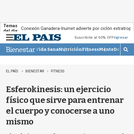
Temas
Conexión Ganadera
Inumet advierte por ciclón extratropi
del día:
Suscribite al 50% OFF
Ingresar
M
e
Vida Sana
Nutrición
Fitness
Mente
Descans
n
M
u
o
s
t
EL PAÍS
BIENESTAR
FITNESS
r
a
Esferokinesis: un ejercicio
r
b
físico que sirve para entrenar
�
s
el cuerpo y conocerse a uno
q
u
mismo
e
d