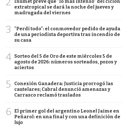
2
Inumet prevé que "lo más intenso" del ciclón
extratropical se dará la noche del jueves y
madrugada del viernes
3
"Perdí todo": el conmovedor pedido de ayuda
de una periodista deportiva tras incendio de
su casa
4
Sorteo del 5 de Oro de este miércoles 5 de
agosto de 2026: números sorteados, pozos y
aciertos
5
Conexión Ganadera: Justicia prorrogó las
cautelares; Cabral denunció amenazas y
Carrasco reclamó traslados
6
El primer gol del argentino Leonel Jaime en
Peñarol: en una final y con una definición de
lujo