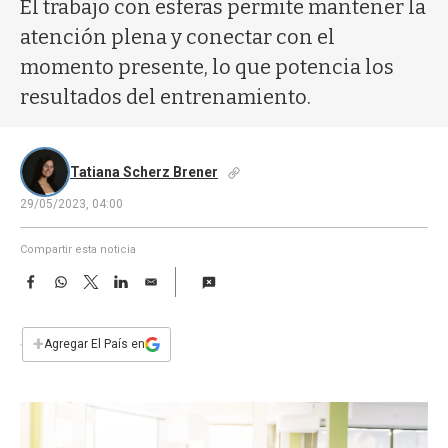
a
El trabajo con esferas permite mantener la
atención plena y conectar con el
momento presente, lo que potencia los
resultados del entrenamiento.
Tatiana Scherz Brener
29/05/2023, 04:00
Compartir esta noticia
F
W
T
L
E
a
h
w
i
m
c
a
i
n
a
e
t
t
k
i
+
Agregar El País en
b
s
t
e
l
o
A
e
d
o
p
r
I
k
p
n