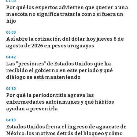
s
07:00
e
Por qué los expertos advierten que querer a una
c
mascota no significa tratarla como si fuera un
o
n
hijo
d
s
06:00
Así abre la cotización del dólar hoy jueves 6 de
agosto de 2026 en pesos uruguayos
04:42
Las "presiones" de Estados Unidos que ha
recibido el gobierno en este período y qué
diálogo se está manteniendo
04:30
Por qué la periodontitis agrava las
enfermedades autoinmunes y qué hábitos
ayudan a prevenirla
04:10
Estados Unidos frena el ingreso de aguacate de
México: los motivos detrás del bloqueo y cómo