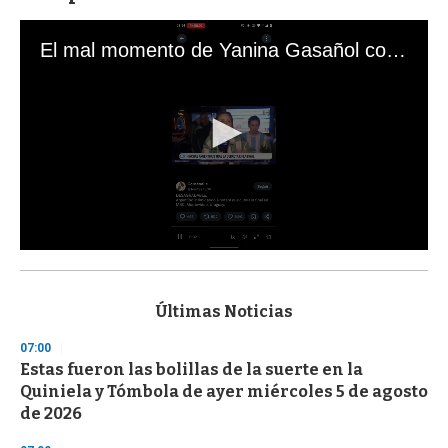
El mal momento de Yanina Gasañol con un hincha argentino en "Subrayado"
0
s
e
c
Últimas Noticias
o
n
07:00
d
Estas fueron las bolillas de la suerte en la
s
o
Quiniela y Tómbola de ayer miércoles 5 de agosto
f
de 2026
3
3