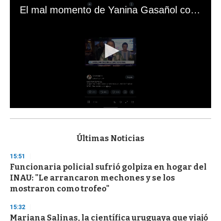
El mal momento de Yanina Gasañol con un hincha argentino en "Subrayado"
0
s
e
c
Últimas Noticias
o
n
15:51
d
Funcionaria policial sufrió golpiza en hogar del
s
o
INAU: "Le arrancaron mechones y se los
f
mostraron como trofeo"
3
3
s
15:32
e
Mariana Salinas, la científica uruguaya que viajó