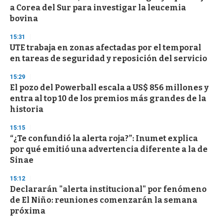
c
a Corea del Sur para investigar la leucemia
o
n
bovina
d
s
15:31
UTE trabaja en zonas afectadas por el temporal
en tareas de seguridad y reposición del servicio
15:29
El pozo del Powerball escala a US$ 856 millones y
entra al top 10 de los premios más grandes de la
historia
15:15
“¿Te confundió la alerta roja?”: Inumet explica
por qué emitió una advertencia diferente a la de
Sinae
15:12
Declararán "alerta institucional" por fenómeno
de El Niño: reuniones comenzarán la semana
próxima