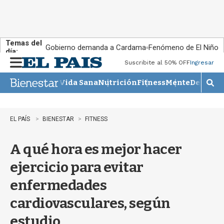
Temas del
Gobierno demanda a Cardama
Fenómeno de El Niño
día:
Suscribite al 50% OFF
Ingresar
M
e
Vida Sana
Nutrición
Fitness
Mente
Descans
n
M
u
o
s
t
EL PAÍS
BIENESTAR
FITNESS
r
a
A qué hora es mejor hacer
r
b
ejercicio para evitar
�
s
enfermedades
q
u
cardiovasculares, según
e
d
estudio