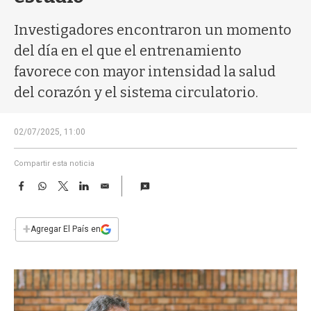
a
Investigadores encontraron un momento
del día en el que el entrenamiento
favorece con mayor intensidad la salud
del corazón y el sistema circulatorio.
02/07/2025, 11:00
Compartir esta noticia
F
W
T
L
E
a
h
w
i
m
c
a
i
n
a
e
t
t
k
i
+
Agregar El País en
b
s
t
e
l
o
A
e
d
o
p
r
I
k
p
n