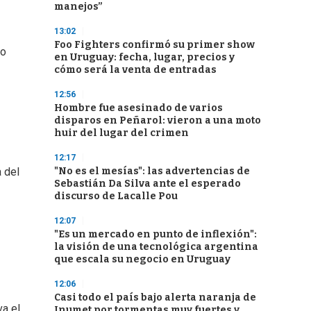
manejos”
13:02
Foo Fighters confirmó su primer show
to
en Uruguay: fecha, lugar, precios y
cómo será la venta de entradas
12:56
Hombre fue asesinado de varios
disparos en Peñarol: vieron a una moto
huir del lugar del crimen
12:17
"No es el mesías": las advertencias de
a del
Sebastián Da Silva ante el esperado
discurso de Lacalle Pou
12:07
"Es un mercado en punto de inflexión":
la visión de una tecnológica argentina
que escala su negocio en Uruguay
12:06
Casi todo el país bajo alerta naranja de
va el
Inumet por tormentas muy fuertes y