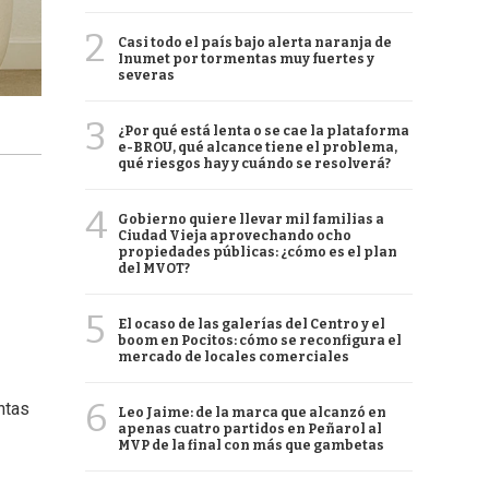
2
Casi todo el país bajo alerta naranja de
Inumet por tormentas muy fuertes y
severas
3
¿Por qué está lenta o se cae la plataforma
e-BROU, qué alcance tiene el problema,
qué riesgos hay y cuándo se resolverá?
4
Gobierno quiere llevar mil familias a
Ciudad Vieja aprovechando ocho
propiedades públicas: ¿cómo es el plan
del MVOT?
5
El ocaso de las galerías del Centro y el
boom en Pocitos: cómo se reconfigura el
mercado de locales comerciales
6
ntas
Leo Jaime: de la marca que alcanzó en
apenas cuatro partidos en Peñarol al
MVP de la final con más que gambetas