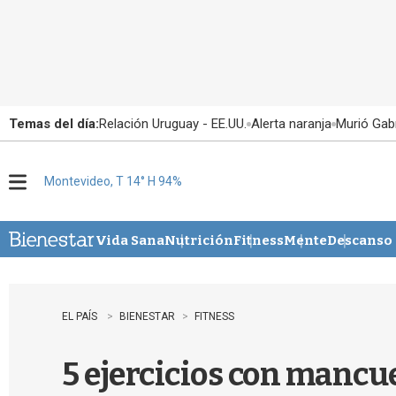
Temas del día:
Relación Uruguay - EE.UU.
Alerta naranja
Murió Gabr
Montevideo, T 14° H 94%
M
e
n
u
Vida Sana
Nutrición
Fitness
Mente
Descanso
EL PAÍS
BIENESTAR
FITNESS
5 ejercicios con mancu