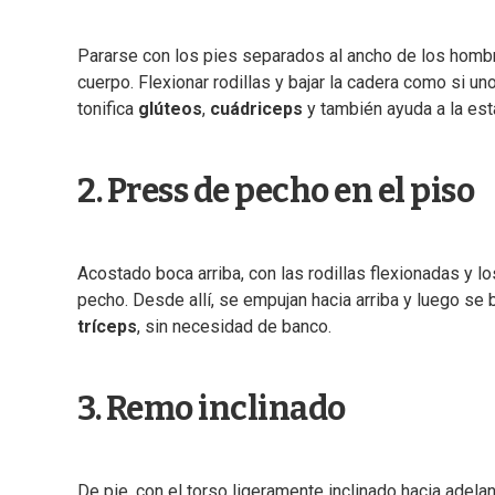
Pararse con los pies separados al ancho de los homb
cuerpo. Flexionar rodillas y bajar la cadera como si u
tonifica
glúteos
,
cuádriceps
y también ayuda a la est
2. Press de pecho en el piso
Acostado boca arriba, con las rodillas flexionadas y l
pecho. Desde allí, se empujan hacia arriba y luego se b
tríceps
, sin necesidad de banco.
3. Remo inclinado
De pie, con el torso ligeramente inclinado hacia adelan