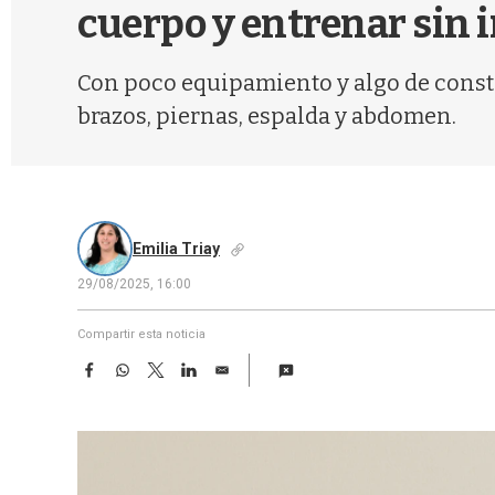
cuerpo y entrenar sin i
Con poco equipamiento y algo de const
brazos, piernas, espalda y abdomen.
Emilia Triay
29/08/2025, 16:00
Compartir esta noticia
F
W
T
L
E
a
h
w
i
m
c
a
i
n
a
e
t
t
k
i
b
s
t
e
l
o
A
e
d