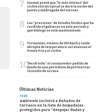
7
Inumet prevé que "lo más intenso" del
ciclón extratropical se dará la noche del
jueves y madrugada del viernes
8
Las "presiones" de Estados Unidos que ha
recibido el gobierno en este período y
qué diálogo se está manteniendo
9
Tormentas, vientos de 100 km/h y caída
abrupta de temperatura: así avanzan el
frente frío y el ciclón
10
"Perdí todo": el conmovedor pedido de
ayuda de una periodista deportiva tras
incendio de su casa
Últimas Noticias
13:25
Ambiente incluirá a Bañados de
Carrasco en la lista de humedales
protegidos para “despejar dudas y