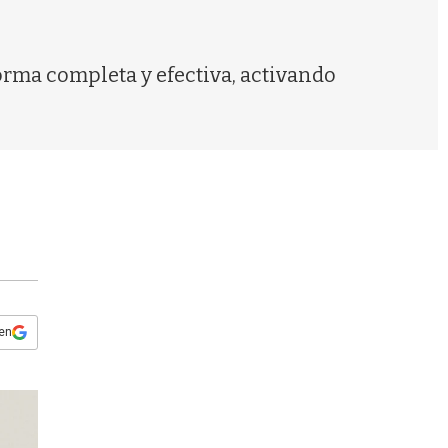
s
q
u
e
rma completa y efectiva, activando
d
a
 en