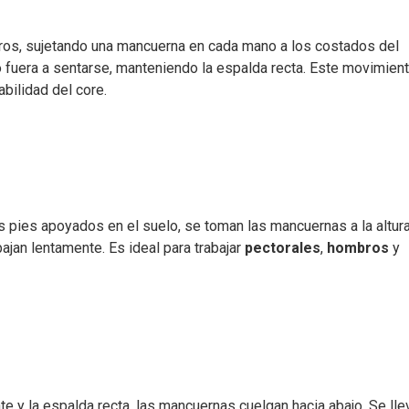
ros, sujetando una mancuerna en cada mano a los costados del
no fuera a sentarse, manteniendo la espalda recta. Este movimien
abilidad del core.
os pies apoyados en el suelo, se toman las mancuernas a la altur
ajan lentamente. Es ideal para trabajar
pectorales
,
hombros
y
te y la espalda recta, las mancuernas cuelgan hacia abajo. Se lle