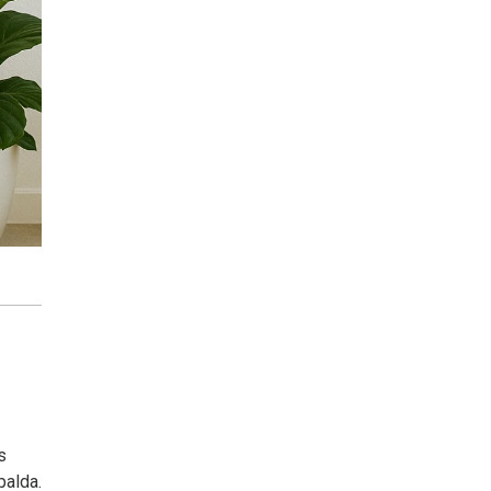
s
palda.