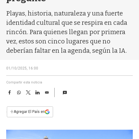
a
Playas, historia, naturaleza y una fuerte
identidad cultural que se respira en cada
rincón. Para quienes llegan por primera
vez, estos son cinco lugares que no
deberían faltar en la agenda, según la IA.
01/10/2025, 16:00
Compartir esta noticia
F
W
T
L
E
a
h
w
i
m
c
a
i
n
a
e
t
t
k
i
+
Agregar El País en
b
s
t
e
l
o
A
e
d
o
p
r
I
k
p
n