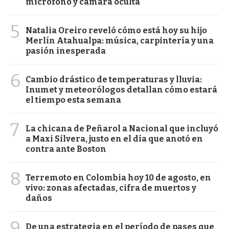
micrófono y cámara oculta
5
Natalia Oreiro reveló cómo está hoy su hijo
Merlín Atahualpa: música, carpintería y una
pasión inesperada
6
Cambio drástico de temperaturas y lluvia:
Inumet y meteorólogos detallan cómo estará
el tiempo esta semana
7
La chicana de Peñarol a Nacional que incluyó
a Maxi Silvera, justo en el día que anotó en
contra ante Boston
8
Terremoto en Colombia hoy 10 de agosto, en
vivo: zonas afectadas, cifra de muertos y
daños
9
De una estrategia en el período de pases que