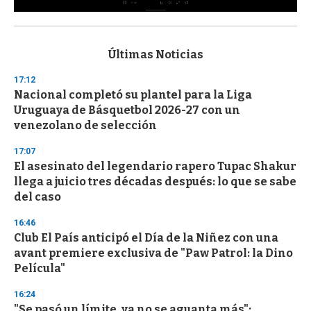
0
s
e
c
Últimas Noticias
o
n
17:12
d
Nacional completó su plantel para la Liga
s
o
Uruguaya de Básquetbol 2026-27 con un
f
venezolano de selección
3
3
s
17:07
e
El asesinato del legendario rapero Tupac Shakur
c
llega a juicio tres décadas después: lo que se sabe
o
n
del caso
d
s
16:46
Club El País anticipó el Día de la Niñez con una
avant premiere exclusiva de "Paw Patrol: la Dino
Película"
16:24
"Se pasó un límite, ya no se aguanta más":