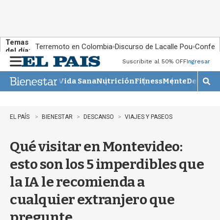
Temas
Terremoto en Colombia
Discurso de Lacalle Pou
Confere
del día:
Suscribite al 50% OFF
Ingresar
M
e
Vida Sana
Nutrición
Fitness
Mente
Descans
n
M
u
o
s
t
EL PAÍS
BIENESTAR
DESCANSO
VIAJES Y PASEOS
r
a
Qué visitar en Montevideo:
r
b
esto son los 5 imperdibles que
�
s
la IA le recomienda a
q
u
cualquier extranjero que
e
d
pregunte