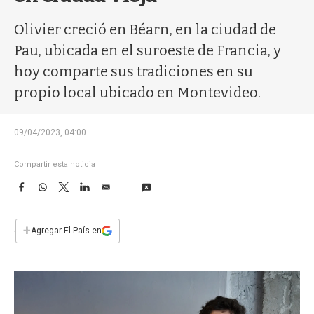
a
Olivier creció en Béarn, en la ciudad de
Pau, ubicada en el suroeste de Francia, y
hoy comparte sus tradiciones en su
propio local ubicado en Montevideo.
09/04/2023, 04:00
Compartir esta noticia
F
W
T
L
E
a
h
w
i
m
c
a
i
n
a
e
t
t
k
i
+
Agregar El País en
b
s
t
e
l
o
A
e
d
o
p
r
I
k
p
n