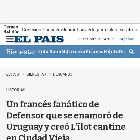
Temas
Conexión Ganadera
Inumet advierte por ciclón extratropi
del día:
Suscribite al 50% OFF
Ingresar
M
e
Vida Sana
Nutrición
Fitness
Mente
Descans
n
M
u
o
s
t
EL PAÍS
BIENESTAR
DESCANSO
r
a
HISTORIAS
r
b
Un francés fanático de
�
s
Defensor que se enamoró de
q
u
Uruguay y creó L’îlot cantine
e
d
en Ciudad Vieja