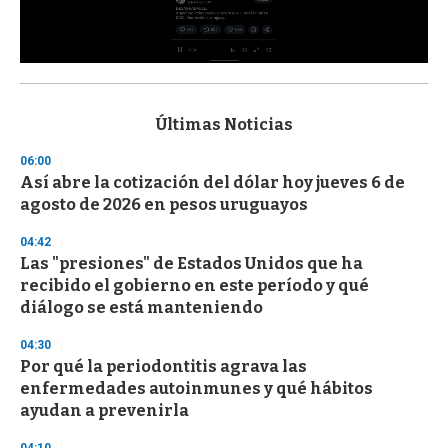
0
s
e
c
Últimas Noticias
o
n
06:00
d
Así abre la cotización del dólar hoy jueves 6 de
s
o
agosto de 2026 en pesos uruguayos
f
3
04:42
3
s
Las "presiones" de Estados Unidos que ha
e
recibido el gobierno en este período y qué
c
diálogo se está manteniendo
o
n
d
04:30
s
Por qué la periodontitis agrava las
enfermedades autoinmunes y qué hábitos
ayudan a prevenirla
04:10