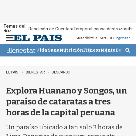
Temas del
Rendición de Cuentas
Temporal causa destrozos
En 
día:
Suscribite al 50% OFF
Ingresar
M
e
Vida Sana
Nutrición
Fitness
Mente
Descans
n
M
u
o
s
t
EL PAÍS
BIENESTAR
DESCANSO
r
a
Explora Huanano y Songos, un
r
b
paraíso de cataratas a tres
�
s
horas de la capital peruana
q
u
e
Un paraíso ubicado a tan solo 3 horas de
d