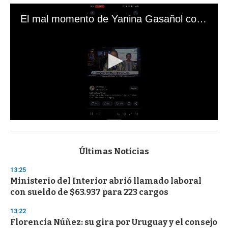
El mal momento de Yanina Gasañol con un hincha argentino en "Subrayado"
0
s
e
c
Últimas Noticias
o
n
13:25
d
Ministerio del Interior abrió llamado laboral
s
o
con sueldo de $63.937 para 223 cargos
f
3
13:22
3
s
Florencia Núñez: su gira por Uruguay y el consejo