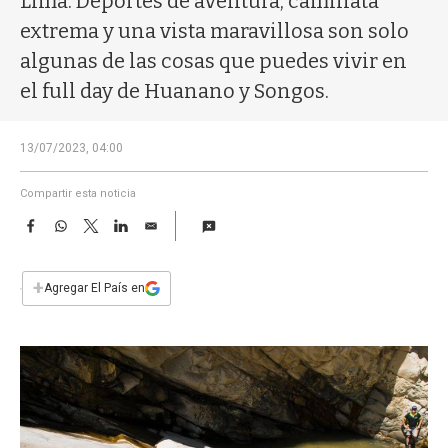
Lima. Deportes de aventura, caminata
a
extrema y una vista maravillosa son solo
algunas de las cosas que puedes vivir en
el full day de Huanano y Songos.
13/07/2023, 04:00
Compartir esta noticia
F
W
T
L
E
a
h
w
i
m
c
a
i
n
a
e
t
t
k
i
+
Agregar El País en
b
s
t
e
l
o
A
e
d
o
p
r
I
k
p
n