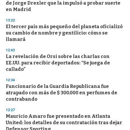
e
de Jorge Drexler que la impulsó a probar suerte
c
en Madrid
o
n
d
13:22
s
El tercer país más pequeño del planeta oficializó
su cambio de nombre y gentilicio: cómo se
llamará
12:43
La revelación de Orsi sobre las charlas con
EE.UU. para recibir deportados: “Se juega de
callado”
12:34
Funcionario de la Guardia Republicana fue
atrapado con más de $ 300.000 en perfumes de
contrabando
12:27
Mauricio Amaro fue presentado en Atlanta
United: los detalles de su contratación tras dejar
Defensor Sporting