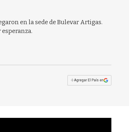
s
q
u
e
egaron en la sede de Bulevar Artigas.
d
r esperanza.
a
+
Agregar El País en