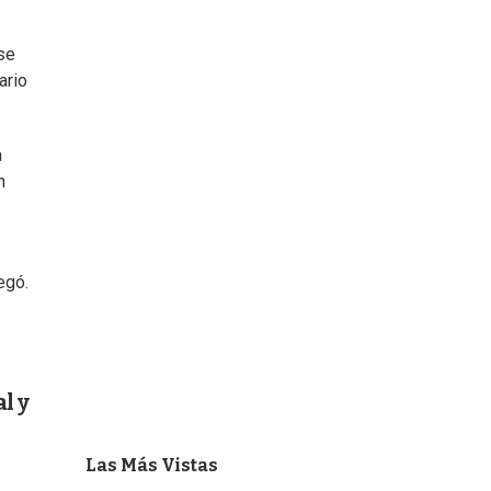
 se
ario
a
n
egó.
l y
Las Más Vistas