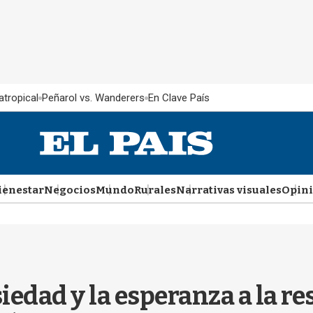
atropical
Peñarol vs. Wanderers
En Clave País
ienestar
Negocios
Mundo
Rurales
Narrativas visuales
Opin
siedad y la esperanza a la re