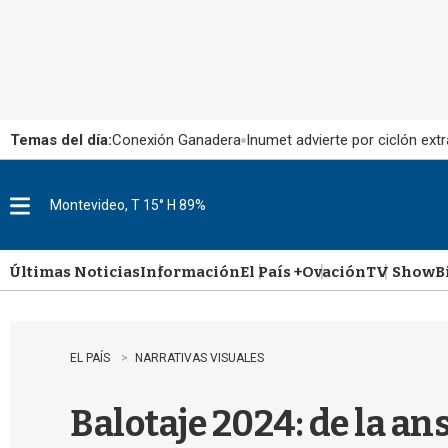
Temas del día:
Conexión Ganadera
Inumet advierte por ciclón extr
Montevideo, T 15° H 89%
M
e
n
u
Últimas Noticias
Información
El País +
Ovación
TV Show
B
EL PAÍS
NARRATIVAS VISUALES
Balotaje 2024: de la an