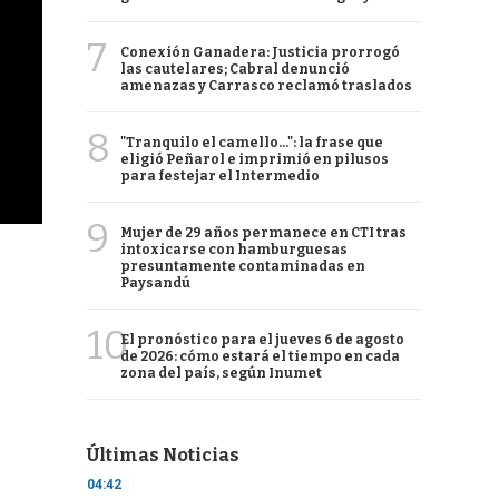
7
Conexión Ganadera: Justicia prorrogó
las cautelares; Cabral denunció
amenazas y Carrasco reclamó traslados
8
"Tranquilo el camello...": la frase que
eligió Peñarol e imprimió en pilusos
para festejar el Intermedio
9
Mujer de 29 años permanece en CTI tras
intoxicarse con hamburguesas
presuntamente contaminadas en
Paysandú
10
El pronóstico para el jueves 6 de agosto
de 2026: cómo estará el tiempo en cada
zona del país, según Inumet
Últimas Noticias
04:42