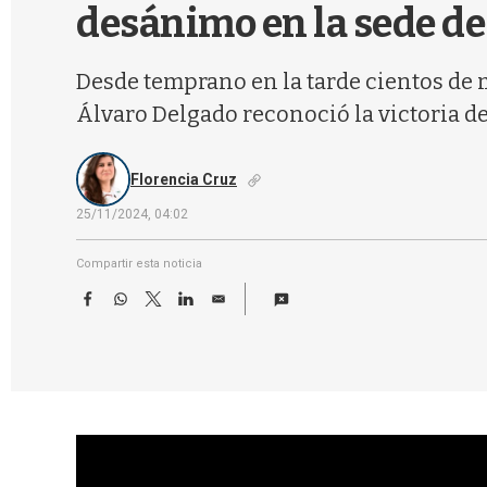
desánimo en la sede de
Desde temprano en la tarde cientos de m
Álvaro Delgado reconoció la victoria d
Florencia Cruz
25/11/2024, 04:02
Compartir esta noticia
F
W
T
L
E
a
h
w
i
m
c
a
i
n
a
e
t
t
k
i
b
s
t
e
l
o
A
e
d
o
p
r
I
k
p
n