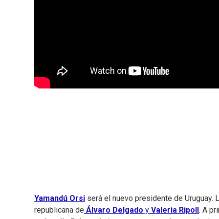
Yamandú Orsi
será el nuevo presidente de Uruguay. L
republicana de
Álvaro Delgado
y
Valeria Ripoll
. A pr