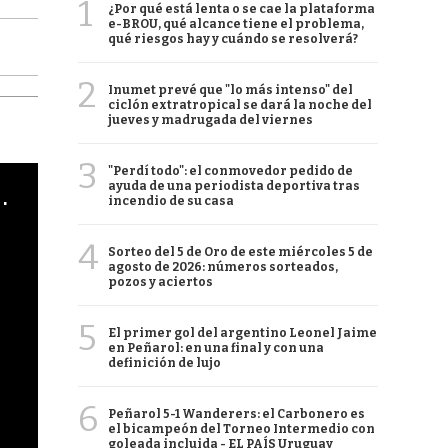
1
¿Por qué está lenta o se cae la plataforma
e-BROU, qué alcance tiene el problema,
qué riesgos hay y cuándo se resolverá?
2
Inumet prevé que "lo más intenso" del
ciclón extratropical se dará la noche del
jueves y madrugada del viernes
3
"Perdí todo": el conmovedor pedido de
ayuda de una periodista deportiva tras
cha argentino en "Subrayado"
incendio de su casa
4
Sorteo del 5 de Oro de este miércoles 5 de
agosto de 2026: números sorteados,
pozos y aciertos
5
El primer gol del argentino Leonel Jaime
en Peñarol: en una final y con una
definición de lujo
6
Peñarol 5-1 Wanderers: el Carbonero es
el bicampeón del Torneo Intermedio con
goleada incluida - EL PAÍS Uruguay