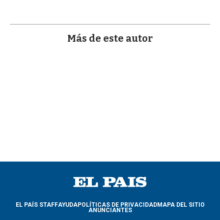
a
Más de este autor
EL PAÍS STAFF
AYUDA
POLÍTICAS DE PRIVACIDAD
MAPA DEL SITIO
ANUNCIANTES