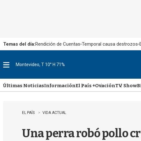
Temas del día:
Rendición de Cuentas
Temporal causa destrozos
Montevideo, T 10° H 71%
M
e
n
u
Últimas Noticias
Información
El País +
Ovación
TV Show
B
EL PAÍS
VIDA ACTUAL
Una perra robó pollo cr