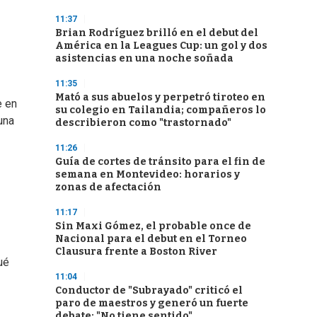
11:37
Brian Rodríguez brilló en el debut del
América en la Leagues Cup: un gol y dos
asistencias en una noche soñada
11:35
Mató a sus abuelos y perpetró tiroteo en
e en
su colegio en Tailandia; compañeros lo
una
describieron como "trastornado"
11:26
Guía de cortes de tránsito para el fin de
semana en Montevideo: horarios y
zonas de afectación
11:17
Sin Maxi Gómez, el probable once de
Nacional para el debut en el Torneo
Clausura frente a Boston River
ué
11:04
Conductor de "Subrayado" criticó el
paro de maestros y generó un fuerte
debate: "No tiene sentido"