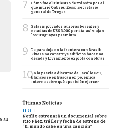
7
Cómo fue el siniestro de tránsito por el
que murió Gabriel Rossi, secretario
general de Drogas
8
Safaris privados, auroras boreales y
estadías de US$ 3.000 por día: así viajan
los uruguayos premium
9
La paradoja en la frontera con Brasil:
Rivera no construye edificios hace una
década y Livramento explota con obras
10
En la previa a discurso de Lacalle Pou,
blancos se enfrascan en polémica
interna sobre qué oposición ejercer
Últimas Noticias
11:51
Netflix estrenará un documental sobre
de su
Fito Páez: tráiler y fecha de estreno de
“El mundo cabe en una canción”