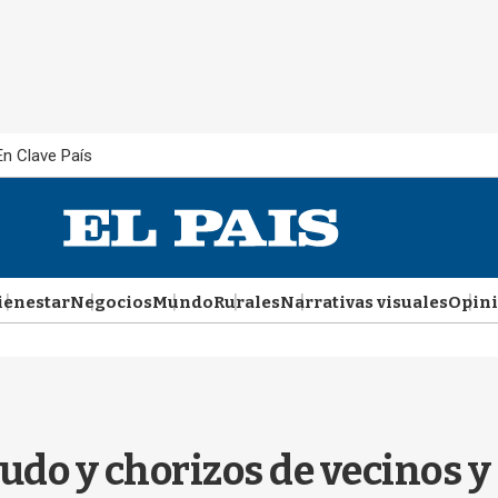
En Clave País
ienestar
Negocios
Mundo
Rurales
Narrativas visuales
Opin
udo y chorizos de vecinos y 