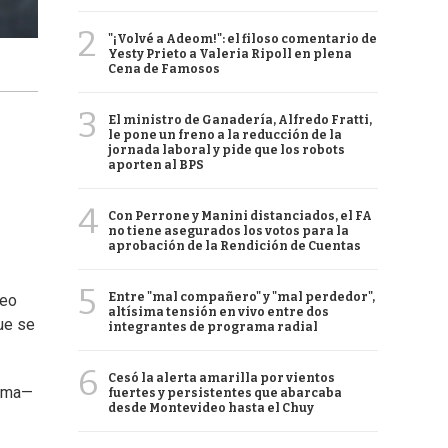
2
"¡Volvé a Adeom!": el filoso comentario de
Yesty Prieto a Valeria Ripoll en plena
Cena de Famosos
3
El ministro de Ganadería, Alfredo Fratti,
le pone un freno a la reducción de la
jornada laboral y pide que los robots
aporten al BPS
4
Con Perrone y Manini distanciados, el FA
no tiene asegurados los votos para la
aprobación de la Rendición de Cuentas
5
Entre "mal compañero" y "mal perdedor",
deo
altísima tensión en vivo entre dos
ue se
integrantes de programa radial
6
Cesó la alerta amarilla por vientos
ilma—
fuertes y persistentes que abarcaba
desde Montevideo hasta el Chuy