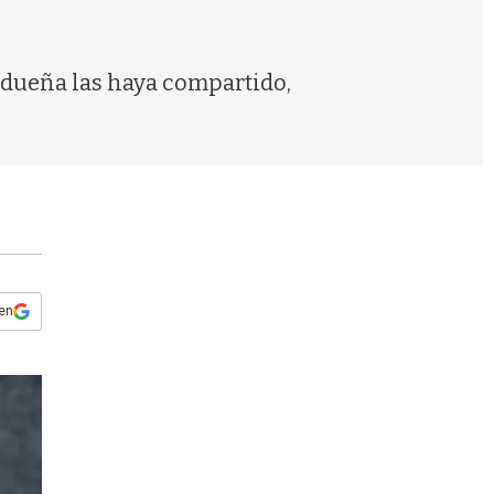
s
q
u
e
 dueña las haya compartido,
d
a
 en