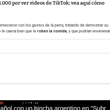
.000 por ver videos de TikTok; vea aquí cómo
rnecieron con los gestos de la perra, tratando de demostrar su
o le caería bien que le
roben la comida
, y que podrían envenenar
El mal momento de Yanina Gasañol con un hin