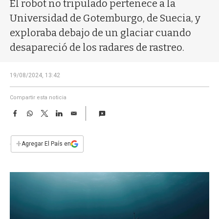
a
El robot no tripulado pertenece a la
Universidad de Gotemburgo, de Suecia, y
exploraba debajo de un glaciar cuando
desapareció de los radares de rastreo.
19/08/2024, 13:42
Compartir esta noticia
F
W
T
L
E
a
h
w
i
m
c
a
i
n
a
e
t
t
k
i
+
Agregar El País en
b
s
t
e
l
o
A
e
d
o
p
r
I
k
p
n