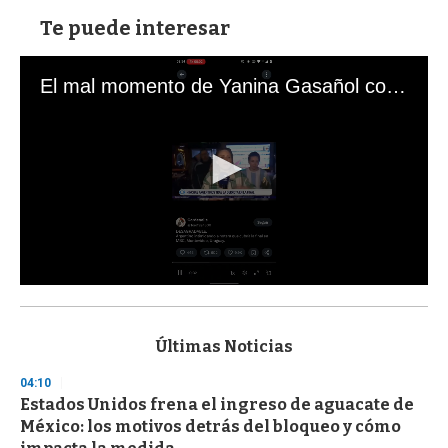
Te puede interesar
El mal momento de Yanina Gasañol con un hincha argentino en "Subrayado"
0
s
e
c
Últimas Noticias
o
n
04:10
d
Estados Unidos frena el ingreso de aguacate de
s
o
México: los motivos detrás del bloqueo y cómo
f