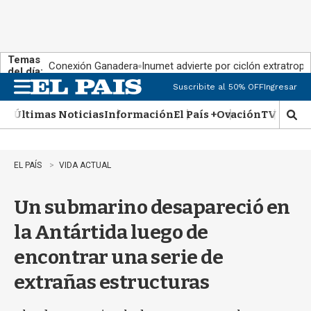
Temas
Conexión Ganadera
Inumet advierte por ciclón extratropi
del día:
Suscribite al 50% OFF
Ingresar
M
e
Últimas Noticias
Información
El País +
Ovación
TV Show
n
M
u
o
s
t
EL PAÍS
VIDA ACTUAL
r
a
Un submarino desapareció en
r
b
la Antártida luego de
�
s
encontrar una serie de
q
u
extrañas estructuras
e
d