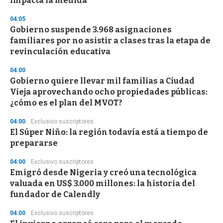
impacta la medida
3
3
s
04:05
e
Gobierno suspende 3.968 asignaciones
c
familiares por no asistir a clases tras la etapa de
o
n
revinculación educativa
d
s
04:00
Gobierno quiere llevar mil familias a Ciudad
Vieja aprovechando ocho propiedades públicas:
¿cómo es el plan del MVOT?
04:00
Exclusivo suscriptores
El Súper Niño: la región todavía está a tiempo de
prepararse
04:00
Exclusivo suscriptores
Emigró desde Nigeria y creó una tecnológica
valuada en US$ 3.000 millones: la historia del
fundador de Calendly
04:00
Exclusivo suscriptores