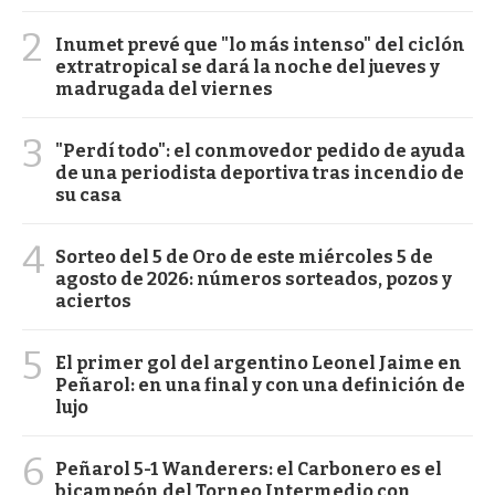
2
Inumet prevé que "lo más intenso" del ciclón
extratropical se dará la noche del jueves y
madrugada del viernes
3
"Perdí todo": el conmovedor pedido de ayuda
de una periodista deportiva tras incendio de
su casa
4
Sorteo del 5 de Oro de este miércoles 5 de
agosto de 2026: números sorteados, pozos y
aciertos
5
El primer gol del argentino Leonel Jaime en
Peñarol: en una final y con una definición de
lujo
6
Peñarol 5-1 Wanderers: el Carbonero es el
bicampeón del Torneo Intermedio con