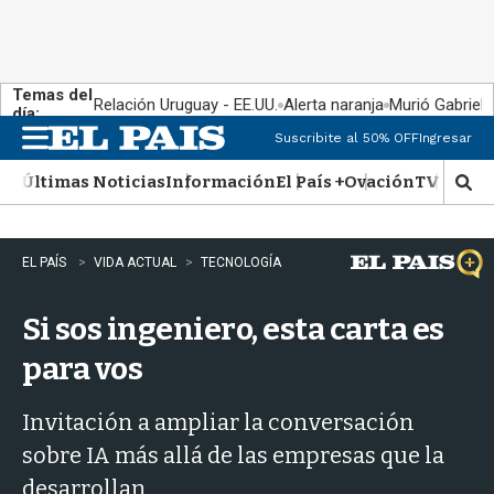
Temas del
Relación Uruguay - EE.UU.
Alerta naranja
Murió Gabriel 
día:
Suscribite al 50% OFF
Ingresar
M
e
Últimas Noticias
Información
El País +
Ovación
TV Show
n
M
u
o
s
t
EL PAÍS
VIDA ACTUAL
TECNOLOGÍA
r
a
Si sos ingeniero, esta carta es
r
b
para vos
�
s
q
Invitación a ampliar la conversación
u
sobre IA más allá de las empresas que la
e
d
desarrollan