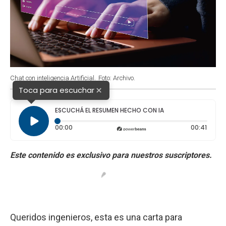
Chat con inteligencia Artificial.
Foto: Archivo.
×
Toca para escuchar
ESCUCHÁ EL RESUMEN HECHO CON IA
Tiempo transcurrido: 0 segundos
Durac
00:00
00:41
Queridos ingenieros, esta es una carta para