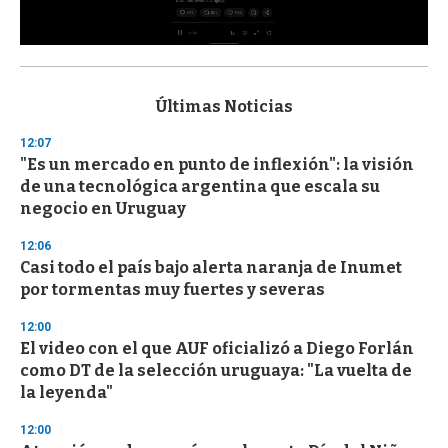
0
s
e
c
Últimas Noticias
o
n
12:07
d
"Es un mercado en punto de inflexión": la visión
s
o
de una tecnológica argentina que escala su
f
negocio en Uruguay
3
3
s
12:06
e
Casi todo el país bajo alerta naranja de Inumet
c
por tormentas muy fuertes y severas
o
n
d
12:00
s
El video con el que AUF oficializó a Diego Forlán
como DT de la selección uruguaya: "La vuelta de
la leyenda"
12:00