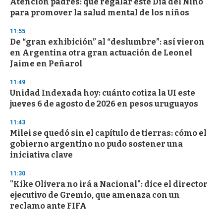
Atención padres: qué regalar este Día del Niño
para promover la salud mental de los niños
11:55
De “gran exhibición” al “deslumbre”: así vieron
en Argentina otra gran actuación de Leonel
Jaime en Peñarol
11:49
Unidad Indexada hoy: cuánto cotiza la UI este
jueves 6 de agosto de 2026 en pesos uruguayos
11:43
Milei se quedó sin el capítulo de tierras: cómo el
gobierno argentino no pudo sostener una
iniciativa clave
11:30
"Kike Olivera no irá a Nacional": dice el director
ejecutivo de Gremio, que amenaza con un
reclamo ante FIFA