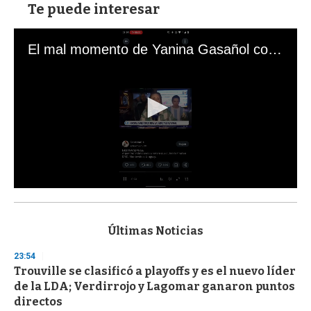
Te puede interesar
El mal momento de Yanina Gasañol con un hincha argentino en "Subrayado"
0
s
e
c
Últimas Noticias
o
n
23:54
d
Trouville se clasificó a playoffs y es el nuevo líder
s
o
de la LDA; Verdirrojo y Lagomar ganaron puntos
f
directos
3