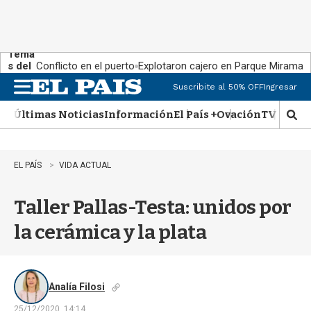
Tema
s del
Conflicto en el puerto
Explotaron cajero en Parque Miramar
día:
Suscribite al 50% OFF
Ingresar
M
e
Últimas Noticias
Información
El País +
Ovación
TV Show
n
M
u
o
s
t
EL PAÍS
VIDA ACTUAL
r
a
Taller Pallas-Testa: unidos por
r
b
la cerámica y la plata
�
s
q
u
e
Analía Filosi
d
25/12/2020, 14:14