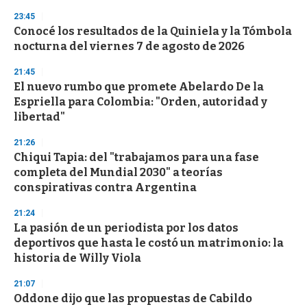
3
s
23:45
e
Conocé los resultados de la Quiniela y la Tómbola
c
nocturna del viernes 7 de agosto de 2026
o
n
d
21:45
s
El nuevo rumbo que promete Abelardo De la
Espriella para Colombia: "Orden, autoridad y
libertad"
21:26
Chiqui Tapia: del "trabajamos para una fase
completa del Mundial 2030" a teorías
conspirativas contra Argentina
21:24
La pasión de un periodista por los datos
deportivos que hasta le costó un matrimonio: la
historia de Willy Viola
21:07
Oddone dijo que las propuestas de Cabildo