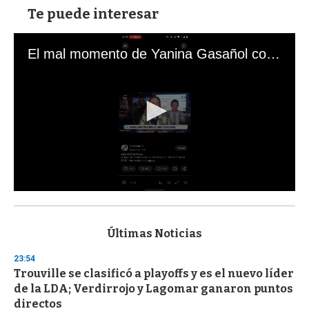
Te puede interesar
El mal momento de Yanina Gasañol con un hincha argentino en "Subrayado"
0
s
e
c
Últimas Noticias
o
n
23:54
d
Trouville se clasificó a playoffs y es el nuevo líder
s
o
de la LDA; Verdirrojo y Lagomar ganaron puntos
f
directos
3