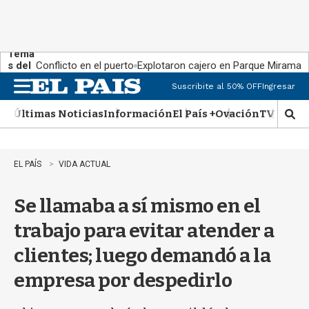
Tema
s del
Conflicto en el puerto
Explotaron cajero en Parque Miramar
día:
Suscribite al 50% OFF
Ingresar
M
e
Últimas Noticias
Información
El País +
Ovación
TV Show
n
M
u
o
s
t
EL PAÍS
VIDA ACTUAL
r
a
Se llamaba a sí mismo en el
r
b
trabajo para evitar atender a
�
s
clientes; luego demandó a la
q
u
empresa por despedirlo
e
d