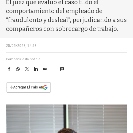
a
El juez que evaluó el caso tildó el
comportamiento del empleado de
“fraudulento y desleal”, perjudicando a sus
compañeros con sobrecargo de trabajo.
25/05/2023, 14:53
Compartir esta noticia
F
W
T
L
E
a
h
w
i
m
c
a
i
n
a
e
t
t
k
i
+
Agregar El País en
b
s
t
e
l
o
A
e
d
o
p
r
I
k
p
n