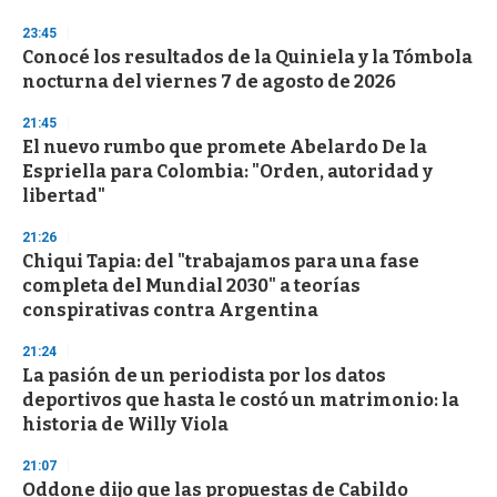
3
s
23:45
e
Conocé los resultados de la Quiniela y la Tómbola
c
nocturna del viernes 7 de agosto de 2026
o
n
d
21:45
s
El nuevo rumbo que promete Abelardo De la
Espriella para Colombia: "Orden, autoridad y
libertad"
21:26
Chiqui Tapia: del "trabajamos para una fase
completa del Mundial 2030" a teorías
conspirativas contra Argentina
21:24
La pasión de un periodista por los datos
deportivos que hasta le costó un matrimonio: la
historia de Willy Viola
21:07
Oddone dijo que las propuestas de Cabildo