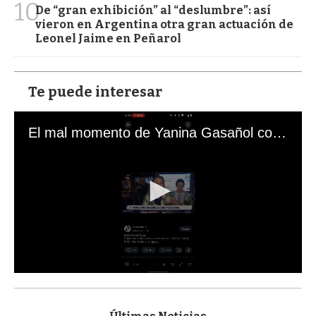
10
De “gran exhibición” al “deslumbre”: así
vieron en Argentina otra gran actuación de
Leonel Jaime en Peñarol
Te puede interesar
El mal momento de Yanina Gasañol con un hincha argentino en "Subrayado"
0
s
e
c