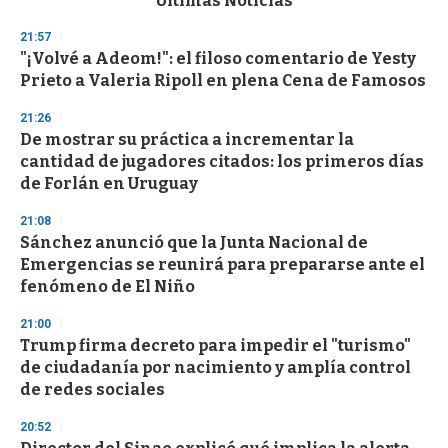
Últimas Noticias
o
n
21:57
d
"¡Volvé a Adeom!": el filoso comentario de Yesty
s
o
Prieto a Valeria Ripoll en plena Cena de Famosos
f
3
21:26
3
s
De mostrar su práctica a incrementar la
e
cantidad de jugadores citados: los primeros días
c
de Forlán en Uruguay
o
n
d
21:08
s
Sánchez anunció que la Junta Nacional de
Emergencias se reunirá para prepararse ante el
fenómeno de El Niño
21:00
Trump firma decreto para impedir el "turismo"
de ciudadanía por nacimiento y amplía control
de redes sociales
20:52