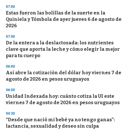
s
07:00
Estas fueron las bolillas de la suerte en la
Quiniela y Tómbola de ayer jueves 6 de agosto de
2026
07:00
De la entera a la deslactosada: los nutrientes
clave que aporta la leche y cómo elegir la mejor
para tu cuerpo
06:00
Así abre la cotización del dólar hoy viernes 7 de
agosto de 2026 en pesos uruguayos
06:00
Unidad Indexada hoy: cuánto cotiza la UI este
viernes 7 de agosto de 2026 en pesos uruguayos
04:30
“Desde que nació mi bebé ya no tengo ganas”:
lactancia, sexualidad y deseo sin culpa