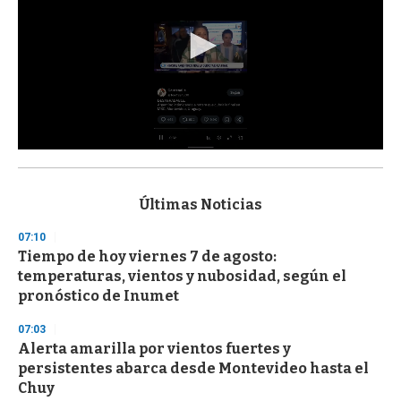
0
s
e
c
Últimas Noticias
o
n
07:10
d
Tiempo de hoy viernes 7 de agosto:
s
o
temperaturas, vientos y nubosidad, según el
f
pronóstico de Inumet
3
3
s
07:03
e
Alerta amarilla por vientos fuertes y
c
persistentes abarca desde Montevideo hasta el
o
n
Chuy
d