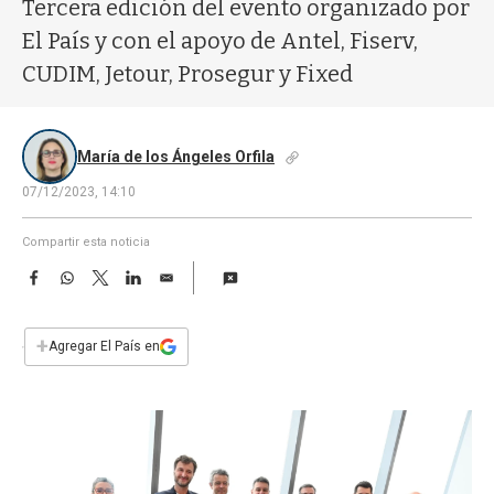
a
Tercera edición del evento organizado por
El País y con el apoyo de Antel, Fiserv,
CUDIM, Jetour, Prosegur y Fixed
María de los Ángeles Orfila
07/12/2023, 14:10
Compartir esta noticia
F
W
T
L
E
a
h
w
i
m
c
a
i
n
a
e
t
t
k
i
+
Agregar El País en
b
s
t
e
l
o
A
e
d
o
p
r
I
k
p
n