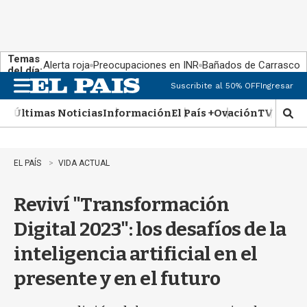
Temas
Alerta roja
Preocupaciones en INR
Bañados de Carrasco
del día:
Suscribite al 50% OFF
Ingresar
M
e
Últimas Noticias
Información
El País +
Ovación
TV Show
n
M
u
o
s
t
EL PAÍS
VIDA ACTUAL
r
a
Reviví "Transformación
r
b
Digital 2023": los desafíos de la
�
s
inteligencia artificial en el
q
u
presente y en el futuro
e
d