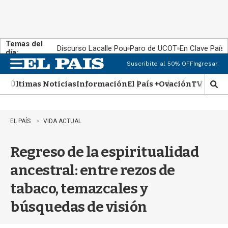
Temas del
Discurso Lacalle Pou
Paro de UCOT
En Clave País
día:
Suscribite al 50% OFF
Ingresar
M
e
Últimas Noticias
Información
El País +
Ovación
TV Show
n
M
u
o
s
t
EL PAÍS
VIDA ACTUAL
r
a
Regreso de la espiritualidad
r
b
ancestral: entre rezos de
�
s
tabaco, temazcales y
q
u
búsquedas de visión
e
d