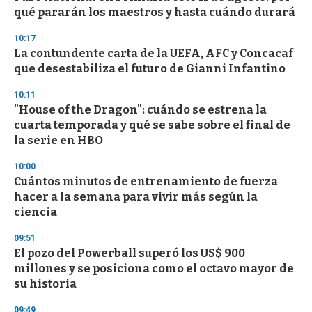
o
qué pararán los maestros y hasta cuándo durará
f
3
10:17
3
s
La contundente carta de la UEFA, AFC y Concacaf
e
que desestabiliza el futuro de Gianni Infantino
c
o
10:11
n
d
"House of the Dragon": cuándo se estrena la
s
cuarta temporada y qué se sabe sobre el final de
la serie en HBO
10:00
Cuántos minutos de entrenamiento de fuerza
hacer a la semana para vivir más según la
ciencia
09:51
El pozo del Powerball superó los US$ 900
millones y se posiciona como el octavo mayor de
su historia
09:49