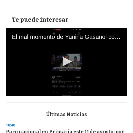
Te puede interesar
El mal momento de Yanina Gasañol con un hincha argentino en "Subrayado"
0
s
e
c
Últimas Noticias
o
n
10:40
d
Paro nacional en Primaria este 11 de agosto: por
s