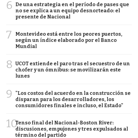
6
De una estrategia en el período de pases que
no se explica a un equipo desnorteado: el
presente de Nacional
7
Montevideo está entre los peores puertos,
según un índice elaborado por el Banco
Mundial
8
UCOT extiende el paro tras el secuestro de un
chofer y un ómnibus: se movilizarán este
lunes
9
"Los costos del acuerdo en la construcción se
disparan para los desarrolladores, los
consumidores finales e incluso, el Estado"
10
Tenso final del Nacional-Boston River:
discusiones, empujones y tres expulsados al
término del partido