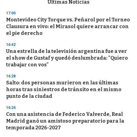
Últimas Noticias
o
n
17:00
d
Montevideo City Torque vs. Peñarol por el Torneo
s
o
Clausura en vivo: el Mirasol quiere arrancar con
f
el pie derecho
3
3
s
16:42
e
Una estrella de la televisión argentina fue a ver
c
el show de Gustaf y quedó deslumbrada: "Quiero
o
n
trabajar con vos"
d
s
16:28
Salto: dos personas murieron en las últimas
horas tras siniestros de tránsito en el mismo
punto de la ciudad
16:24
Con una asistencia de Federico Valverde, Real
Madrid ganó un amistoso preparatorio para la
temporada 2026-2027