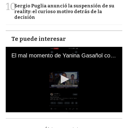
10
Sergio Puglia anunció la suspensión de su
reality: el curioso motivo detrás de la
decisión
Te puede interesar
El mal momento de Yanina Gasañol con un hincha argentino en "Subrayado"
0
s
e
c