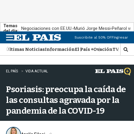
Temas
Negociaciones con EE.UU.
Murió Jorge Messi
Peñarol vs
del día:
Suscribite al 50% OFF
Ingresar
M
e
Últimas Noticias
Información
El País +
Ovación
TV Show
n
M
u
o
s
t
EL PAÍS
VIDA ACTUAL
r
a
Psoriasis: preocupa la caída de
r
b
las consultas agravada por la
�
s
pandemia de la COVID-19
q
u
e
d