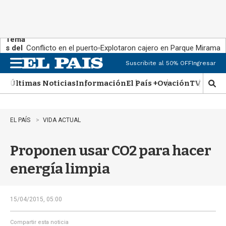
Tema
s del
Conflicto en el puerto
Explotaron cajero en Parque Miramar
día:
Suscribite al 50% OFF
Ingresar
M
e
Últimas Noticias
Información
El País +
Ovación
TV Show
n
M
u
o
s
t
EL PAÍS
VIDA ACTUAL
r
a
Proponen usar CO2 para hacer
r
b
energía limpia
�
s
q
u
15/04/2015, 05:00
e
d
Compartir esta noticia