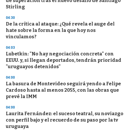
de superación tras el nuevo desafío de Santiago
f
Stirling
3
3
s
04:30
e
De la crítica al ataque: ¿Qué revela el auge del
c
hate sobre la forma en la que hoy nos
o
n
vinculamos?
d
s
04:03
Lubetkin: "No hay negociación concreta" con
EEUU. y, si llegan deportados, tendrán prioridad
"uruguayos detenidos"
04:00
La basura de Montevideo seguirá yendo a Felipe
Cardoso hasta al menos 2055, con las obras que
prevé la IMM
04:00
Laurita Fernández: el suceso teatral, su noviazgo
con perfil bajo y el recuerdo de su paso por la tv
uruguaya