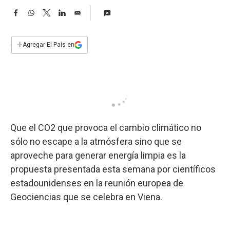
a
F
W
T
L
E
a
h
w
i
m
c
a
i
n
a
e
t
t
k
i
+
Agregar El País en
b
s
t
e
l
o
A
e
d
o
p
r
I
k
p
n
Que el CO2 que provoca el cambio climático no
sólo no escape a la atmósfera sino que se
aproveche para generar energía limpia es la
propuesta presentada esta semana por científicos
estadounidenses en la reunión europea de
Geociencias que se celebra en Viena.