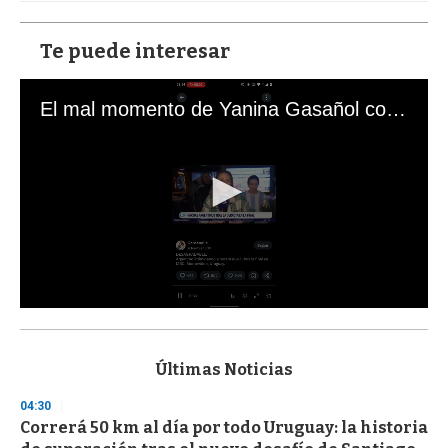
Te puede interesar
El mal momento de Yanina Gasañol con un hincha argentino en "Subrayado"
0
s
e
c
Últimas Noticias
o
n
04:30
d
Correrá 50 km al día por todo Uruguay: la historia
s
o