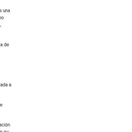
s una
mo
,
ia de
lada a
ue
ación
on su