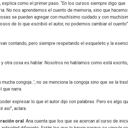
”, explica como el primer paso. “En los cursos siempre digo que
ia. No nos aprendemos el cuento de memoria, sino que hacemo
 cosas se pueden agregar con muchísimo cuidado y con muchísi
sos de lo que escribió el autor, no podemos cambiar el cuento”
e van contando, pero siempre respetando el esqueleto y la esenc
 y otra cosa es hablar. Nosotros no hablamos como está escrito,
n mucha congoja...’, no se menciona la congoja sino que se la tras
l que narra.
oder expresar lo que el autor dijo con palabras. Pero es algo q
 así”, aclara.
ración oral
. Ana cuenta que los que se acercan al curso de inici
 actividad diferente. Están los que lo hacen porque se vincula c