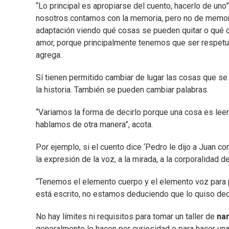
“Lo principal es apropiarse del cuento, hacerlo de uno
nosotros contamos con la memoria, pero no de memor
adaptación viendo qué cosas se pueden quitar o qué
amor, porque principalmente tenemos que ser respetuo
agrega.
Sí tienen permitido cambiar de lugar las cosas que s
la historia. También se pueden cambiar palabras.
“Variamos la forma de decirlo porque una cosa es leer
hablamos de otra manera”, acota.
Por ejemplo, si el cuento dice ‘Pedro le dijo a Juan co
la expresión de la voz, a la mirada, a la corporalidad de
“Tenemos el elemento cuerpo y el elemento voz para p
está escrito, no estamos deduciendo que lo quiso decir
No hay límites ni requisitos para tomar un taller de
nar
generalmente lo hacen por curiosidad o para hacer una