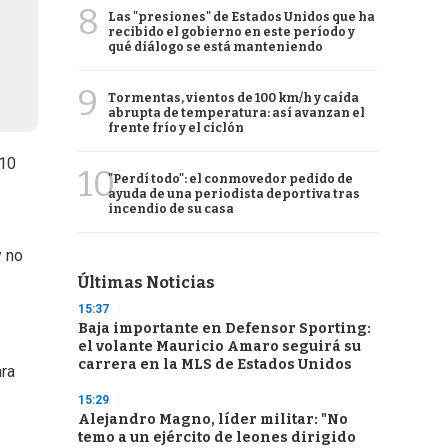
8
Las "presiones" de Estados Unidos que ha
recibido el gobierno en este período y
qué diálogo se está manteniendo
9
Tormentas, vientos de 100 km/h y caída
abrupta de temperatura: así avanzan el
frente frío y el ciclón
 10
10
"Perdí todo": el conmovedor pedido de
ayuda de una periodista deportiva tras
incendio de su casa
y no
Últimas Noticias
15:37
Baja importante en Defensor Sporting:
el volante Mauricio Amaro seguirá su
carrera en la MLS de Estados Unidos
ara
15:29
Alejandro Magno, líder militar: "No
temo a un ejército de leones dirigido