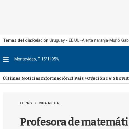
Temas del día:
Relación Uruguay - EE.UU.
Alerta naranja
Murió Gabr
Montevideo, T 15° H 95%
M
e
n
u
Últimas Noticias
Información
El País +
Ovación
TV Show
B
EL PAÍS
VIDA ACTUAL
Profesora de matemátic