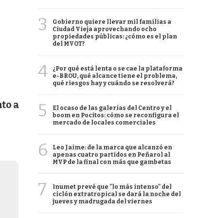
3
Gobierno quiere llevar mil familias a
Ciudad Vieja aprovechando ocho
propiedades públicas: ¿cómo es el plan
del MVOT?
4
¿Por qué está lenta o se cae la plataforma
e-BROU, qué alcance tiene el problema,
qué riesgos hay y cuándo se resolverá?
nto a
5
El ocaso de las galerías del Centro y el
boom en Pocitos: cómo se reconfigura el
mercado de locales comerciales
6
Leo Jaime: de la marca que alcanzó en
apenas cuatro partidos en Peñarol al
MVP de la final con más que gambetas
7
Inumet prevé que "lo más intenso" del
ciclón extratropical se dará la noche del
jueves y madrugada del viernes