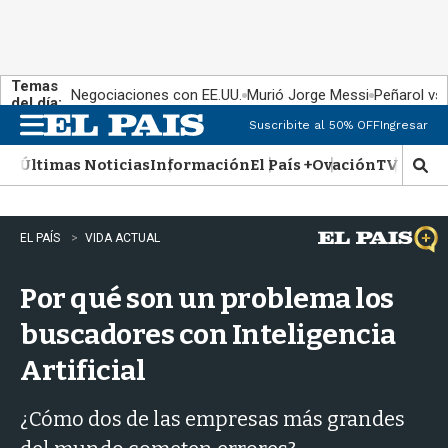
Temas
Negociaciones con EE.UU.
Murió Jorge Messi
Peñarol vs
del día:
Suscribite al 50% OFF
Ingresar
M
e
Últimas Noticias
Información
El País +
Ovación
TV Show
n
M
u
o
s
t
EL PAÍS
VIDA ACTUAL
r
a
Por qué son un problema los
r
b
buscadores con Inteligencia
�
s
Artificial
q
u
e
¿Cómo dos de las empresas más grandes
d