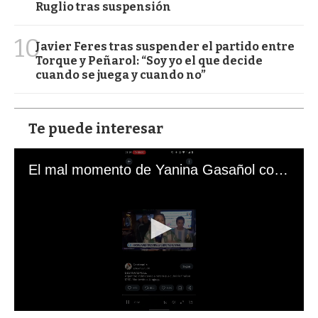
Ruglio tras suspensión
10
Javier Feres tras suspender el partido entre
Torque y Peñarol: “Soy yo el que decide
cuando se juega y cuando no”
Te puede interesar
El mal momento de Yanina Gasañol con un hincha argentino en "Subrayado"
0