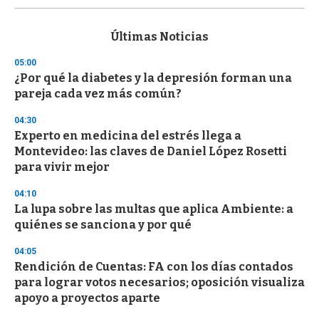
s
e
c
Últimas Noticias
o
n
05:00
d
¿Por qué la diabetes y la depresión forman una
s
o
pareja cada vez más común?
f
3
04:30
3
s
Experto en medicina del estrés llega a
e
Montevideo: las claves de Daniel López Rosetti
c
para vivir mejor
o
n
d
04:10
s
La lupa sobre las multas que aplica Ambiente: a
quiénes se sanciona y por qué
04:05
Rendición de Cuentas: FA con los días contados
para lograr votos necesarios; oposición visualiza
apoyo a proyectos aparte