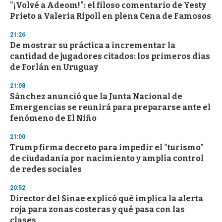
"¡Volvé a Adeom!": el filoso comentario de Yesty
s
o
Prieto a Valeria Ripoll en plena Cena de Famosos
f
3
21:26
3
s
De mostrar su práctica a incrementar la
e
cantidad de jugadores citados: los primeros días
c
de Forlán en Uruguay
o
n
d
21:08
s
Sánchez anunció que la Junta Nacional de
Emergencias se reunirá para prepararse ante el
fenómeno de El Niño
21:00
Trump firma decreto para impedir el "turismo"
de ciudadanía por nacimiento y amplía control
de redes sociales
20:52
Director del Sinae explicó qué implica la alerta
roja para zonas costeras y qué pasa con las
clases