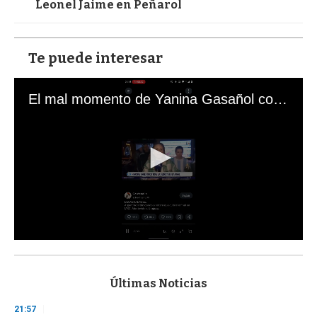
Leonel Jaime en Peñarol
Te puede interesar
El mal momento de Yanina Gasañol con un hincha argentino en "Subrayado"
0
s
e
c
Últimas Noticias
o
n
21:57
d