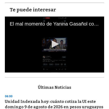
Te puede interesar
El mal momento de Yanina Gasañol con un hincha argentino en "Subrayado"
0
s
e
c
Últimas Noticias
o
n
06:00
d
Unidad Indexada hoy: cuánto cotiza la UI este
s
o
domingo 9 de agosto de 2026 en pesos uruguayos