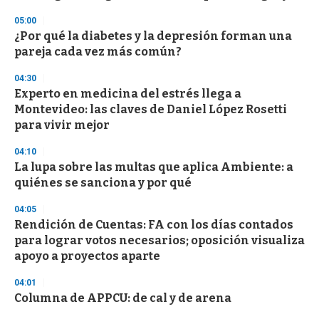
f
3
05:00
3
s
¿Por qué la diabetes y la depresión forman una
e
pareja cada vez más común?
c
o
04:30
n
d
Experto en medicina del estrés llega a
s
Montevideo: las claves de Daniel López Rosetti
para vivir mejor
04:10
La lupa sobre las multas que aplica Ambiente: a
quiénes se sanciona y por qué
04:05
Rendición de Cuentas: FA con los días contados
para lograr votos necesarios; oposición visualiza
apoyo a proyectos aparte
04:01
Columna de APPCU: de cal y de arena