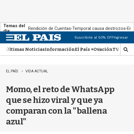
Temas del
Rendición de Cuentas
Temporal causa destrozos
En 
día:
Suscribite al 50% OFF
Ingresar
M
e
Últimas Noticias
Información
El País +
Ovación
TV Show
n
M
u
o
s
t
EL PAÍS
VIDA ACTUAL
r
a
Momo, el reto de WhatsApp
r
b
que se hizo viral y que ya
�
s
comparan con la "ballena
q
u
azul"
e
d