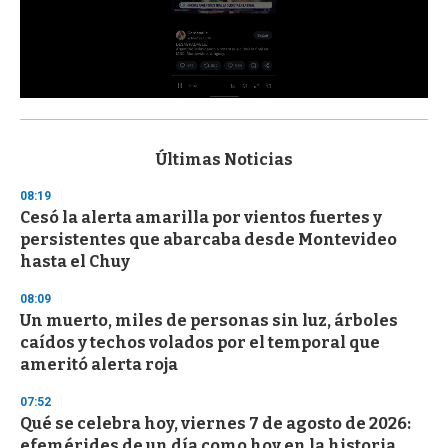
0
s
e
c
Últimas Noticias
o
n
08:19
d
Cesó la alerta amarilla por vientos fuertes y
s
o
persistentes que abarcaba desde Montevideo
f
hasta el Chuy
3
3
s
08:09
e
Un muerto, miles de personas sin luz, árboles
c
caídos y techos volados por el temporal que
o
n
ameritó alerta roja
d
s
07:52
Qué se celebra hoy, viernes 7 de agosto de 2026:
efemérides de un día como hoy en la historia