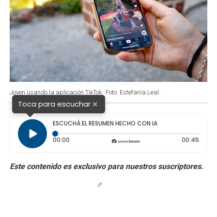
Joven usando la aplicación TikTok.
Foto: Estefanía Leal.
×
Toca para escuchar
ESCUCHÁ EL RESUMEN HECHO CON IA
Tiempo transcurrido: 0 segundos
Durac
00:00
00:45