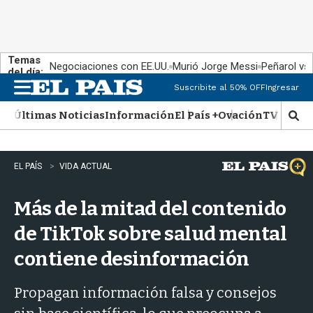
Temas
Negociaciones con EE.UU.
Murió Jorge Messi
Peñarol vs
del día:
Suscribite al 50% OFF
Ingresar
M
e
Últimas Noticias
Información
El País +
Ovación
TV Show
n
M
u
o
s
t
EL PAÍS
VIDA ACTUAL
r
a
Más de la mitad del contenido
r
b
de TikTok sobre salud mental
�
s
contiene desinformación
q
u
e
Propagan información falsa y consejos
d