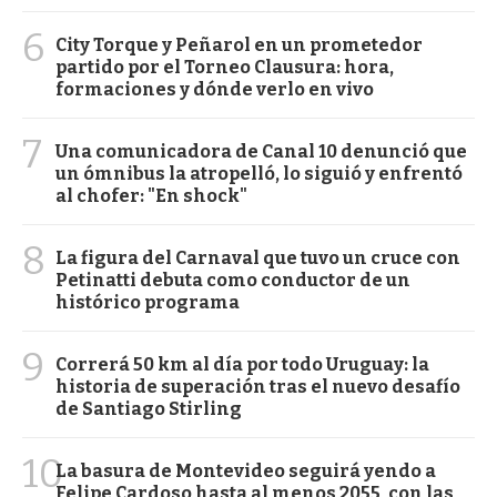
6
City Torque y Peñarol en un prometedor
partido por el Torneo Clausura: hora,
formaciones y dónde verlo en vivo
7
Una comunicadora de Canal 10 denunció que
un ómnibus la atropelló, lo siguió y enfrentó
al chofer: "En shock"
8
La figura del Carnaval que tuvo un cruce con
Petinatti debuta como conductor de un
histórico programa
9
Correrá 50 km al día por todo Uruguay: la
historia de superación tras el nuevo desafío
de Santiago Stirling
10
La basura de Montevideo seguirá yendo a
Felipe Cardoso hasta al menos 2055, con las