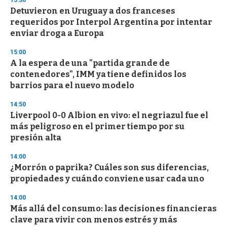
d
Detuvieron en Uruguay a dos franceses
s
o
requeridos por Interpol Argentina por intentar
f
enviar droga a Europa
3
3
s
15:00
e
A la espera de una "partida grande de
c
contenedores", IMM ya tiene definidos los
o
n
barrios para el nuevo modelo
d
s
14:50
Liverpool 0-0 Albion en vivo: el negriazul fue el
más peligroso en el primer tiempo por su
presión alta
14:00
¿Morrón o paprika? Cuáles son sus diferencias,
propiedades y cuándo conviene usar cada uno
14:00
Más allá del consumo: las decisiones financieras
clave para vivir con menos estrés y más