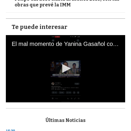
obras que prevé la IMM
Te puede interesar
El mal momento de Yanina Gasañol con un hincha argentino en "Subrayado"
0
s
e
c
Últimas Noticias
o
n
15:30